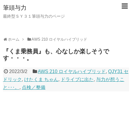
筆頭与力
最終型ＳＹ３１筆頭与力のページ
ホーム
AWS 210 ロイヤルハイブリッド
『くま乗務員』も、心なしか楽しそうで
す・・・。
2022/3/2
AWS 210 ロイヤルハイブリッド
,
QJY31 セ
ドリック
,
けたくま ちゃん
,
ドライブに出た
,
与力が想うこ
と･･･。
,
点検／整備