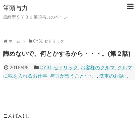
筆頭与力
最終型ＳＹ３１筆頭与力のページ
ホーム
CY31 セドリック
諦めないで、何とかするから・・・。(第２話)
2018/4/8
CY31 セドリック
,
お客様のクルマ
,
クルマ
に魂を入れるお仕事
,
与力が想うこと･･･。
,
洗車のお話し
こんばんは。