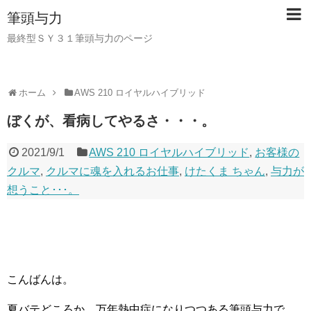
筆頭与力
最終型ＳＹ３１筆頭与力のページ
ホーム
AWS 210 ロイヤルハイブリッド
ぼくが、看病してやるさ・・・。
2021/9/1
AWS 210 ロイヤルハイブリッド
,
お客様の
クルマ
,
クルマに魂を入れるお仕事
,
けたくま ちゃん
,
与力が
想うこと･･･。
こんばんは。
夏バテどころか、万年熱中症になりつつある筆頭与力で