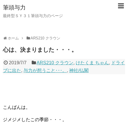
筆頭与力
最終型ＳＹ３１筆頭与力のページ
ホーム
ARS210 クラウン
心は、決まりました・・・。
2019/7/7
ARS210 クラウン
,
けたくま ちゃん
,
ドライ
ブに出た
,
与力が想うこと･･･。
,
神社/仏閣
こんばんは。
ジメジメしたこの季節・・・。