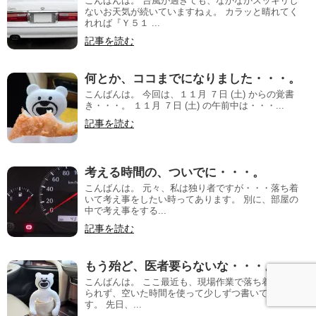
こんばんは。 台風が過ぎても、なかなかスッキリし
ないお天気が続いていますねぇ。 カラッと晴れてく
れれば『Ｙ５１ ...
記事を読む
何とか、ココまでになりました・・・。
こんばんは。 今回は、１１月 ７日 (土) からの覚書
き・・・。 １１月 ７日 (土) の午前中は・・・...
記事を読む
考える時間の、ついでに・・・。
こんばんは。 元々、私は独り者ですが・・・落ち着
いて考え事をしたい時ってあります。 別に、部屋の
中で考え事をする...
記事を読む
もう殆ど、医者要らないな・・・。
こんばんは。 ここ最近も、現場作業で落ち着いて居
られず、空いた時間を使って少しずつ書いていま
す。 先日、...