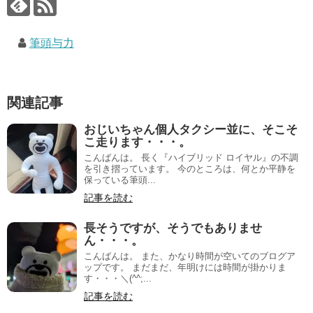
筆頭与力
関連記事
おじいちゃん個人タクシー並に、そこそ
こ走ります・・・。
こんばんは。 長く『ハイブリッド ロイヤル』の不調
を引き摺っています。 今のところは、何とか平静を
保っている筆頭...
記事を読む
長そうですが、そうでもありませ
ん・・・。
こんばんは。 また、かなり時間が空いてのブログア
ップです。 まだまだ、年明けには時間が掛かりま
す・・・＼(^^;...
記事を読む