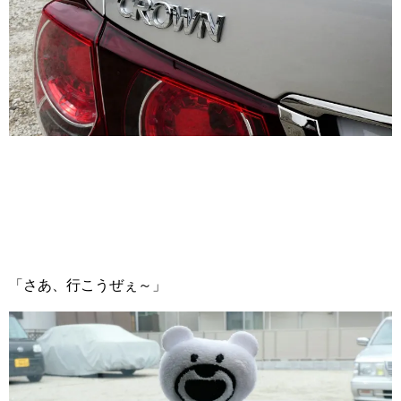
「さあ、行こうぜぇ～」