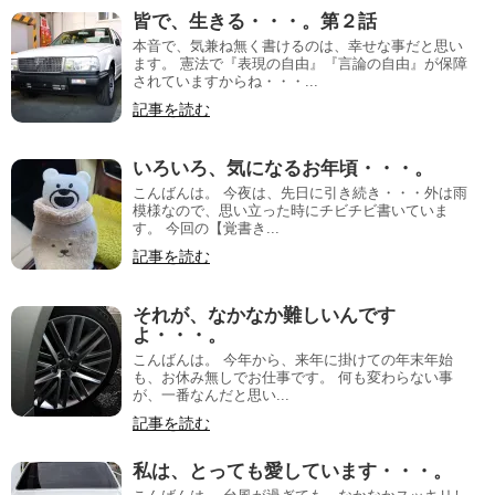
皆で、生きる・・・。第２話
本音で、気兼ね無く書けるのは、幸せな事だと思い
ます。 憲法で『表現の自由』『言論の自由』が保障
されていますからね・・・...
記事を読む
いろいろ、気になるお年頃・・・。
こんばんは。 今夜は、先日に引き続き・・・外は雨
模様なので、思い立った時にチビチビ書いていま
す。 今回の【覚書き...
記事を読む
それが、なかなか難しいんです
よ・・・。
こんばんは。 今年から、来年に掛けての年末年始
も、お休み無しでお仕事です。 何も変わらない事
が、一番なんだと思い...
記事を読む
私は、とっても愛しています・・・。