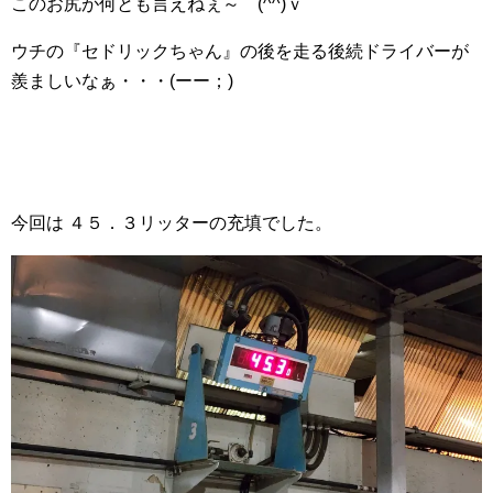
このお尻が何とも言えねぇ～ (^^)ｖ
ウチの『セドリックちゃん』の後を走る後続ドライバーが
羨ましいなぁ・・・(ーー；)
今回は ４５．３リッターの充填でした。