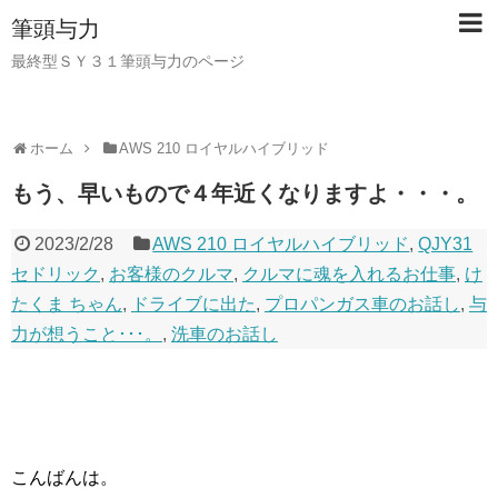
筆頭与力
最終型ＳＹ３１筆頭与力のページ
ホーム
AWS 210 ロイヤルハイブリッド
もう、早いもので４年近くなりますよ・・・。
2023/2/28
AWS 210 ロイヤルハイブリッド
,
QJY31
セドリック
,
お客様のクルマ
,
クルマに魂を入れるお仕事
,
け
たくま ちゃん
,
ドライブに出た
,
プロパンガス車のお話し
,
与
力が想うこと･･･。
,
洗車のお話し
こんばんは。