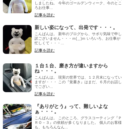
しましたね。 今年のゴールデンウィーク、今のとこ
ろお仕事...
記事を読む
新しい姿になって、出発です・・・。
こんばんは。 新年のブログから、サボり気味で申し
訳ございません・・・ｍ(＿)ｍ いろいろ、お仕事が
忙しくて・・・...
記事を読む
１台１台、磨き方が違いますから
ね・・・。
こんばんは。 現実の世界では、１２月末になってい
ますが・・・ この『覚書き』はまだ、６月のお話し
でござい...
記事を読む
『ありがとう』って、難しいよな
ぁ・・・。
こんばんは。 このところ、グラスコーティング『Ｐ
ＲＯ－３』の依頼が多くなりました。 個人のお客様
も、もちろんなん...