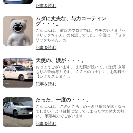
記事を読む
ムダに丈夫な、与力コーティン
グ・・・。
こんばんは。 前回のブログでは、ウチの姫さま『セ
ドリックちゃん』のお話しでした。 今回は、『セド
リックちゃん』の...
記事を読む
天使の、涙が・・・。
おはようございます。 まだ雨が続いて、ほぼ引き篭
もりの筆頭与力です。 ２２日の（土）に、お客様の
【レクサスＬＳ４...
記事を読む
たった、一度の・・・。
こんばんは。 このところ、めっきり食欲が無くなっ
てしまい、より貧相になってしまった学力体力の無
い、 筆頭与力でございます...
記事を読む