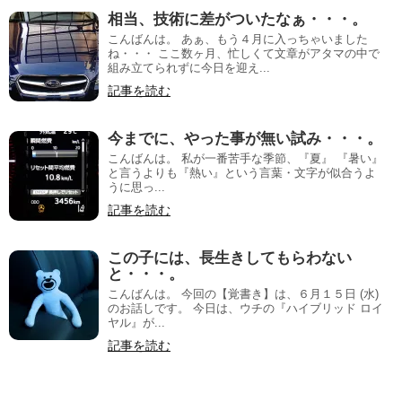
相当、技術に差がついたなぁ・・・。
こんばんは。 あぁ、もう４月に入っちゃいました
ね・・・ ここ数ヶ月、忙しくて文章がアタマの中で
組み立てられずに今日を迎え...
記事を読む
今までに、やった事が無い試み・・・。
こんばんは。 私が一番苦手な季節、『夏』 『暑い』
と言うよりも『熱い』という言葉・文字が似合うよ
うに思っ...
記事を読む
この子には、長生きしてもらわない
と・・・。
こんばんは。 今回の【覚書き】は、６月１５日 (水)
のお話しです。 今日は、ウチの『ハイブリッド ロイ
ヤル』が...
記事を読む