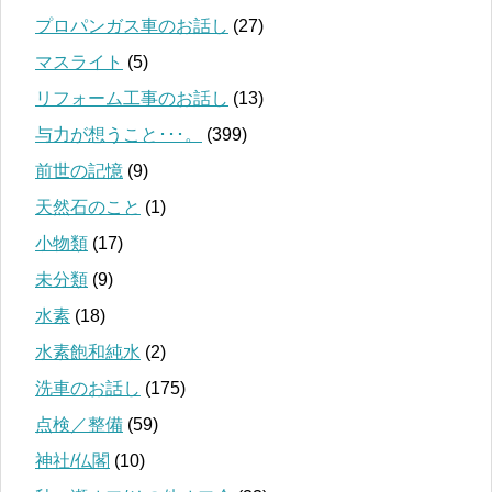
プロパンガス車のお話し
(27)
マスライト
(5)
リフォーム工事のお話し
(13)
与力が想うこと･･･。
(399)
前世の記憶
(9)
天然石のこと
(1)
小物類
(17)
未分類
(9)
水素
(18)
水素飽和純水
(2)
洗車のお話し
(175)
点検／整備
(59)
神社/仏閣
(10)