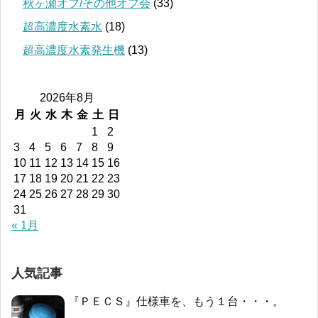
秋ヶ瀬オフ/その他オフ会
(33)
超高濃度水素水
(18)
超高濃度水素発生機
(13)
2026年8月
月
火
水
木
金
土
日
1
2
3
4
5
6
7
8
9
10
11
12
13
14
15
16
17
18
19
20
21
22
23
24
25
26
27
28
29
30
31
« 1月
人気記事
『ＰＥＣＳ』仕様車を、もう１台・・・。