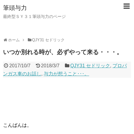
筆頭与力
最終型ＳＹ３１筆頭与力のページ
ホーム
QJY31 セドリック
いつか別れる時が、必ずやって来る・・・。
2017/10/7
2018/3/7
QJY31 セドリック
,
プロパ
ンガス車のお話し
,
与力が想うこと･･･。
こんばんは。