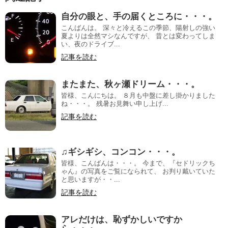
自分の眼と、手の届くところに・・・。
こんばんは。 深々と冷えるこの季節、陽射しの強い
夏よりは全然マシなんですが、 昔とは変わってしま
い、夜のドライブ...
記事を読む
またまた、秋ヶ瀬ドリーム・・・。
皆様、こんにちは。 ８月も中盤に差し掛かりました
ね・・・。 残暑お見舞い申し上げ...
記事を読む
♫ギシギシ、コンコン・・・。
皆様、こんばんは・・・。 今まで、『セドリックち
ゃん』の写真をご覧になられて、 お判り戴いていた
と思いますが・・...
記事を読む
アレだけは、恥ずかしいですか