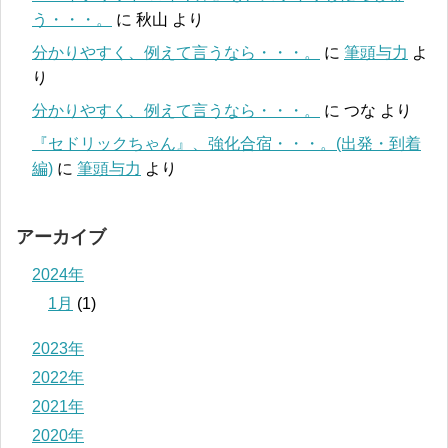
う・・・。
に
秋山
より
分かりやすく、例えて言うなら・・・。
に
筆頭与力
よ
り
分かりやすく、例えて言うなら・・・。
に
つな
より
『セドリックちゃん』、強化合宿・・・。(出発・到着
編)
に
筆頭与力
より
アーカイブ
2024年
1月
(1)
2023年
2022年
2021年
2020年