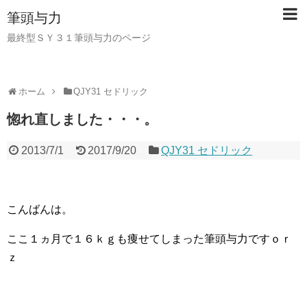
筆頭与力
最終型ＳＹ３１筆頭与力のページ
ホーム
QJY31 セドリック
惚れ直しました・・・。
2013/7/1
2017/9/20
QJY31 セドリック
こんばんは。
ここ１ヵ月で１６ｋｇも痩せてしまった筆頭与力ですｏｒ
ｚ