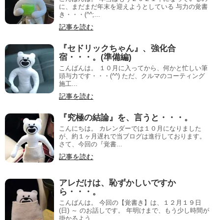
に、まだまだ年末を迎えようとしている 与力の覚書
き・・・(^^;...
記事を読む
『セドリックちゃん』、強化合
宿・・・。(準備編)
こんばんは。 １０月に入ってから、何かと忙しい筆
頭与力です・・・(^^) ただ、クルマのコーティング
施工...
記事を読む
『究極の結論』を、言うと・・・。
こんにちは。 カレンダーでは１０月になりました
が、約１ヶ月遅れで当ブログは進行しております。
さて、今回の『覚書...
記事を読む
アレだけは、恥ずかしいですか
ら・・・。
こんばんは。 今回の【覚書き】は、１２月１９日
(日) ～ のお話しです。 年明けまで、もう少し時間が
掛かるよう...