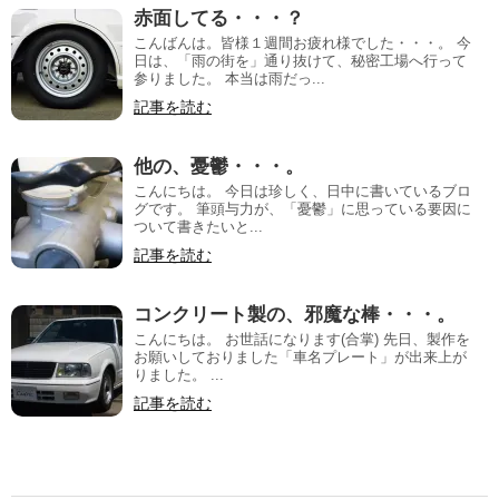
赤面してる・・・？
こんばんは。皆様１週間お疲れ様でした・・・。 今
日は、「雨の街を」通り抜けて、秘密工場へ行って
参りました。 本当は雨だっ...
記事を読む
他の、憂鬱・・・。
こんにちは。 今日は珍しく、日中に書いているブロ
グです。 筆頭与力が、「憂鬱」に思っている要因に
ついて書きたいと...
記事を読む
コンクリート製の、邪魔な棒・・・。
こんにちは。 お世話になります(合掌) 先日、製作を
お願いしておりました「車名プレート」が出来上が
りました。 ...
記事を読む