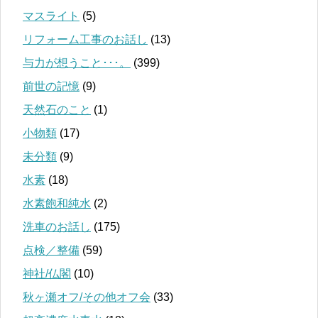
マスライト
(5)
リフォーム工事のお話し
(13)
与力が想うこと･･･。
(399)
前世の記憶
(9)
天然石のこと
(1)
小物類
(17)
未分類
(9)
水素
(18)
水素飽和純水
(2)
洗車のお話し
(175)
点検／整備
(59)
神社/仏閣
(10)
秋ヶ瀬オフ/その他オフ会
(33)