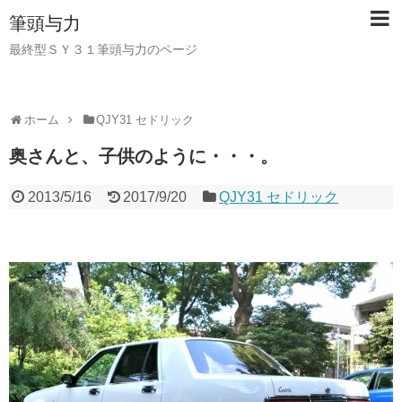
筆頭与力
最終型ＳＹ３１筆頭与力のページ
ホーム
QJY31 セドリック
奥さんと、子供のように・・・。
2013/5/16
2017/9/20
QJY31 セドリック