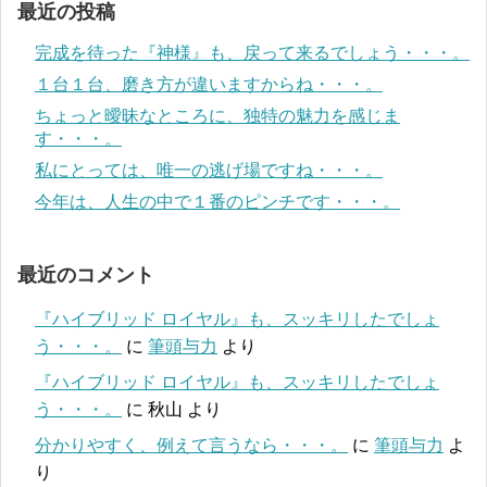
最近の投稿
完成を待った『神様』も、戻って来るでしょう・・・。
１台１台、磨き方が違いますからね・・・。
ちょっと曖昧なところに、独特の魅力を感じま
す・・・。
私にとっては、唯一の逃げ場ですね・・・。
今年は、人生の中で１番のピンチです・・・。
最近のコメント
『ハイブリッド ロイヤル』も、スッキリしたでしょ
う・・・。
に
筆頭与力
より
『ハイブリッド ロイヤル』も、スッキリしたでしょ
う・・・。
に
秋山
より
分かりやすく、例えて言うなら・・・。
に
筆頭与力
よ
り