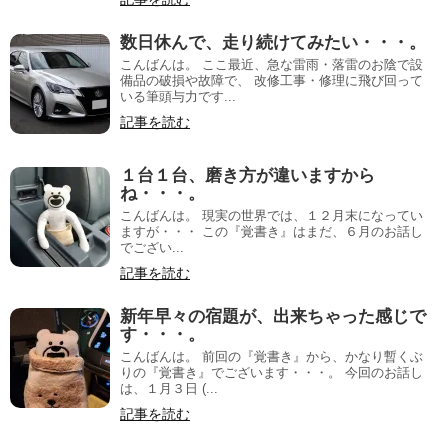
数日休んで、走り続けてみたい・・・。
こんばんは。 ここ最近、急な雷雨・落雷のお陰で設
備品の破損や故障で、 改修工事・修理に飛び回って
いる筆頭与力です...
記事を読む
１台１台、磨き方が違いますから
ね・・・。
こんばんは。 現実の世界では、１２月末になってい
ますが・・・ この『覚書き』はまだ、６月のお話し
でござい...
記事を読む
新年早々の宿題が、出来ちゃった感じで
す・・・。
こんばんは。 前回の『覚書き』から、かなり暫くぶ
りの『覚書き』でございます・・・。 今回のお話し
は、１月３日 (...
記事を読む