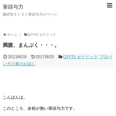
筆頭与力
最終型ＳＹ３１筆頭与力のページ
ホーム
QJY31 セドリック
満腹、まんぷく・・・。
2013/6/29
2017/9/20
QJY31 セドリック
,
プロパ
ンガス車のお話し
こんばんは。
このところ、余裕が無い筆頭与力です。