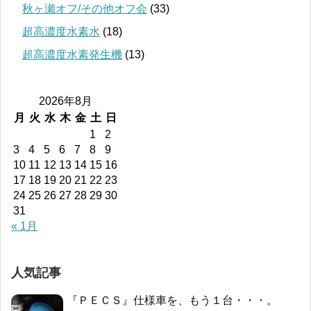
秋ヶ瀬オフ/その他オフ会
(33)
超高濃度水素水
(18)
超高濃度水素発生機
(13)
2026年8月
月
火
水
木
金
土
日
1
2
3
4
5
6
7
8
9
10
11
12
13
14
15
16
17
18
19
20
21
22
23
24
25
26
27
28
29
30
31
« 1月
人気記事
『ＰＥＣＳ』仕様車を、もう１台・・・。