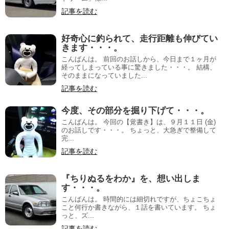
記事を読む
好奇心に釣られて、走行距離も伸びてい
きます・・・。
こんばんは。 前回のお話しから、今日まで１ヶ月が
経ってしまっている事に驚きました・・・。 結構、
そのままになっていました...
記事を読む
今度、その部分を掘り下げて・・・。
こんばんは。 今回の【覚書き】は、９月１１日 (金)
のお話しです・・・。 ちょっと、大急ぎで整備して
完...
記事を読む
『ちりぬるをわか』を、想い出しま
す・・・。
こんばんは。 時間的には細切れですが、ちょこちょ
こと何行か書きながら、１話を書いています。 ちょ
っと、ズ...
記事を読む