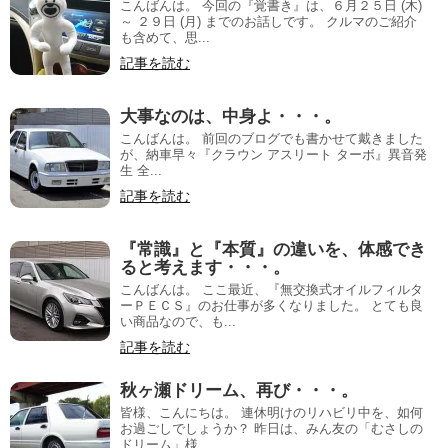
こんばんは。 今回の『覚書き』は、６月２５日 (木)
～ ２９日 (月) までのお話しです。 クルマのご紹介
も含めて、思...
記事を読む
大事なのは、中身よ・・・。
こんばんは。 前回のブログでも書かせて戴きました
が、納車早々『クラウン アスリート ターボ』異音発
生 全...
記事を読む
『常識』と『本質』の違いを、体感でき
ると考えます・・・。
こんばんは。 ここ最近、『無交換式オイルフィルタ
ーＰＥＣＳ』のお仕事が多くなりました。 とても良
い商品なので、も...
記事を読む
秋ヶ瀬ドリーム、再び・・・。
皆様、こんにちは。 連休明けのリハビリ中を、如何
お過ごしでしょうか？ 昨日は、みん友の「むさしの
ドリーム」様...