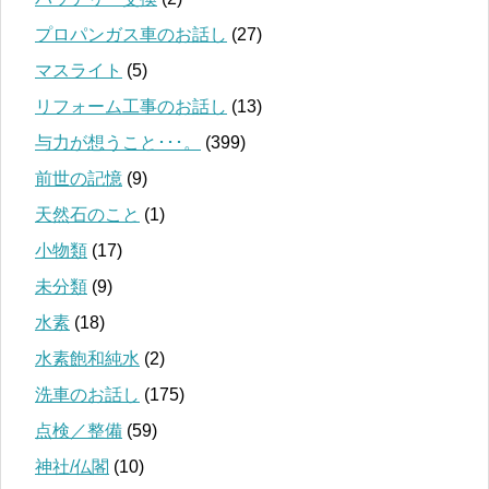
プロパンガス車のお話し
(27)
マスライト
(5)
リフォーム工事のお話し
(13)
与力が想うこと･･･。
(399)
前世の記憶
(9)
天然石のこと
(1)
小物類
(17)
未分類
(9)
水素
(18)
水素飽和純水
(2)
洗車のお話し
(175)
点検／整備
(59)
神社/仏閣
(10)