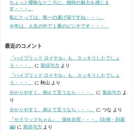
ちょっと曖昧なところに、独特の魅力を感じま
す・・・。
私にとっては、唯一の逃げ場ですね・・・。
今年は、人生の中で１番のピンチです・・・。
最近のコメント
『ハイブリッド ロイヤル』も、スッキリしたでしょ
う・・・。
に
筆頭与力
より
『ハイブリッド ロイヤル』も、スッキリしたでしょ
う・・・。
に
秋山
より
分かりやすく、例えて言うなら・・・。
に
筆頭与力
よ
り
分かりやすく、例えて言うなら・・・。
に
つな
より
『セドリックちゃん』、強化合宿・・・。(出発・到着
編)
に
筆頭与力
より