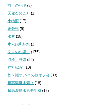
前世の記憶
(9)
天然石のこと
(1)
小物類
(17)
未分類
(9)
水素
(18)
水素飽和純水
(2)
洗車のお話し
(175)
点検／整備
(59)
神社/仏閣
(10)
秋ヶ瀬オフ/その他オフ会
(33)
超高濃度水素水
(18)
超高濃度水素発生機
(13)