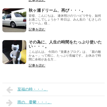
記事を読む
秋ヶ瀬ドリーム、再び・・・。
皆様、こんにちは。 連休明けのリハビリ中を、如何
お過ごしでしょうか？ 昨日は、みん友の「むさしの
ドリーム」様...
記事を読む
その為に、人生の時間をたっぷり使いた
い・・・。
こんばんは。 今回の『覚書きブログ』は、「親の敵
かぁ～」って程に、たっぷり長編です。 お休みで時
間に余裕がある方...
記事を読む
至福の時・・・。
雨の、憂鬱・・・。