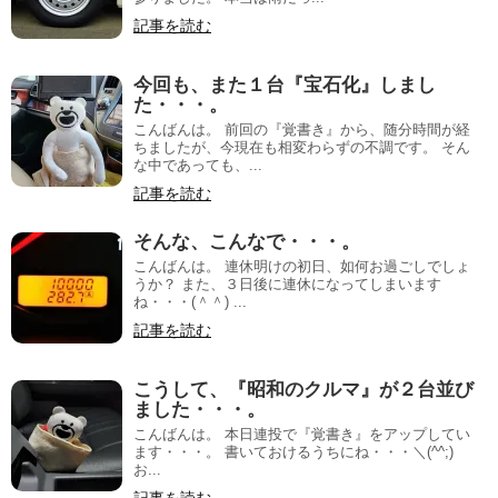
記事を読む
今回も、また１台『宝石化』しまし
た・・・。
こんばんは。 前回の『覚書き』から、随分時間が経
ちましたが、今現在も相変わらずの不調です。 そん
な中であっても、...
記事を読む
そんな、こんなで・・・。
こんばんは。 連休明けの初日、如何お過ごしでしょ
うか？ また、３日後に連休になってしまいます
ね・・・(＾＾) ...
記事を読む
こうして、『昭和のクルマ』が２台並び
ました・・・。
こんばんは。 本日連投で『覚書き』をアップしてい
ます・・・。 書いておけるうちにね・・・＼(^^;)ゞ
お...