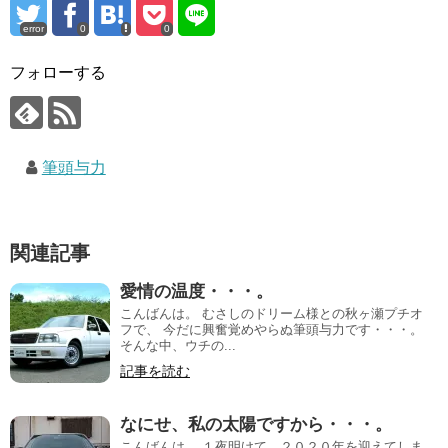
error
0
0
フォローする
筆頭与力
関連記事
愛情の温度・・・。
こんばんは。 むさしのドリーム様との秋ヶ瀬プチオ
フで、 今だに興奮覚めやらぬ筆頭与力です・・・。
そんな中、ウチの...
記事を読む
なにせ、私の太陽ですから・・・。
こんばんは。 １夜明けて、２０２０年を迎えてしま