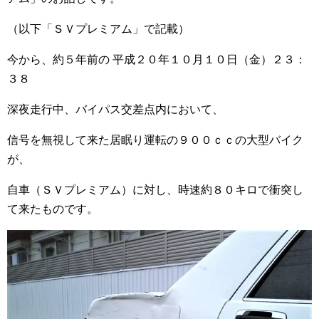
（以下「ＳＶプレミアム」で記載）
今から、約５年前の 平成２０年１０月１０日（金）２３：
３８
深夜走行中、バイパス交差点内において、
信号を無視して来た居眠り運転の９００ｃｃの大型バイク
が、
自車（ＳＶプレミアム）に対し、時速約８０キロで衝突し
て来たものです。