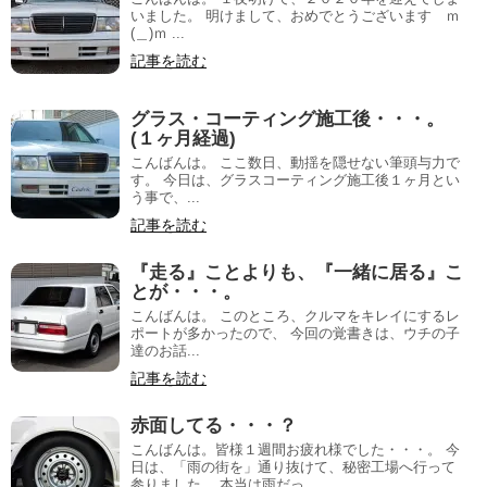
いました。 明けまして、おめでとうございます ｍ
(＿)ｍ ...
記事を読む
グラス・コーティング施工後・・・。
(１ヶ月経過)
こんばんは。 ここ数日、動揺を隠せない筆頭与力で
す。 今日は、グラスコーティング施工後１ヶ月とい
う事で、...
記事を読む
『走る』ことよりも、『一緒に居る』こ
とが・・・。
こんばんは。 このところ、クルマをキレイにするレ
ポートが多かったので、 今回の覚書きは、ウチの子
達のお話...
記事を読む
赤面してる・・・？
こんばんは。皆様１週間お疲れ様でした・・・。 今
日は、「雨の街を」通り抜けて、秘密工場へ行って
参りました。 本当は雨だっ...