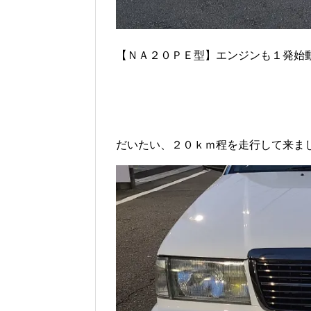
【ＮＡ２０ＰＥ型】エンジンも１発始動で
だいたい、２０ｋｍ程を走行して来ま