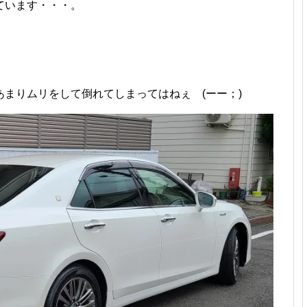
ています・・・。
まりムリをして倒れてしまってはねぇ (ーー；)