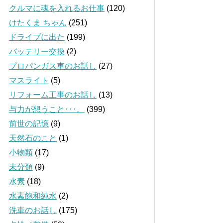
クルマに魂を入れるお仕事
(120)
けたくま ちゃん
(251)
ドライブに出た
(199)
バッテリー交換
(2)
プロパンガス車のお話し
(27)
マスライト
(5)
リフォーム工事のお話し
(13)
与力が想うこと･･･。
(399)
前世の記憶
(9)
天然石のこと
(1)
小物類
(17)
未分類
(9)
水素
(18)
水素飽和純水
(2)
洗車のお話し
(175)