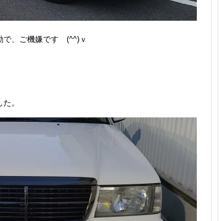
、ご機嫌です (^^)ｖ
した。