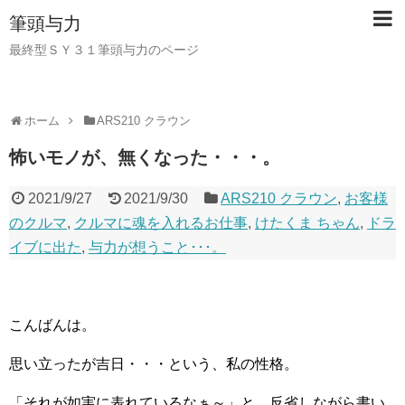
筆頭与力
最終型ＳＹ３１筆頭与力のページ
ホーム
ARS210 クラウン
怖いモノが、無くなった・・・。
2021/9/27
2021/9/30
ARS210 クラウン
,
お客様
のクルマ
,
クルマに魂を入れるお仕事
,
けたくま ちゃん
,
ドラ
イブに出た
,
与力が想うこと･･･。
こんばんは。
思い立ったが吉日・・・という、私の性格。
「それが如実に表れているなぁ～」と、反省しながら書い