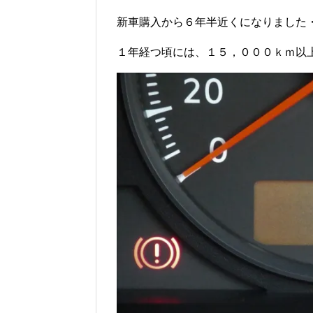
新車購入から６年半近くになりました
１年経つ頃には、１５，０００ｋｍ以