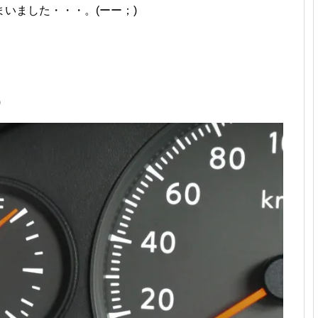
いました・・・。(ーー；)
)