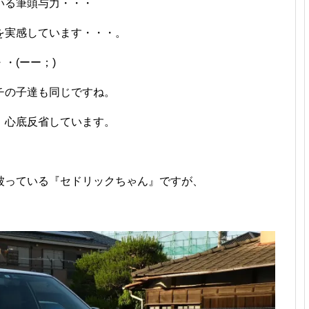
いる筆頭与力・・・
を実感しています・・・。
・(ーー；)
チの子達も同じですね。
、心底反省しています。
被っている『セドリックちゃん』ですが、