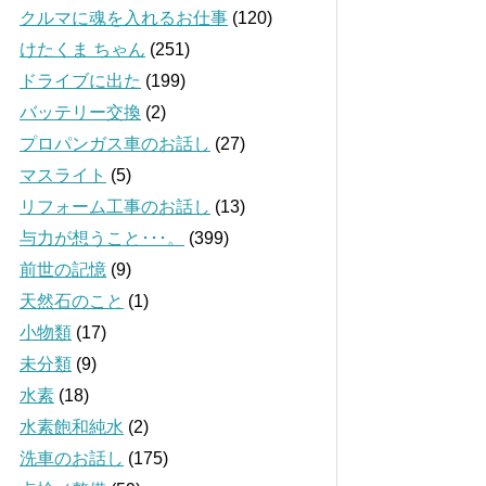
クルマに魂を入れるお仕事
(120)
けたくま ちゃん
(251)
ドライブに出た
(199)
バッテリー交換
(2)
プロパンガス車のお話し
(27)
マスライト
(5)
リフォーム工事のお話し
(13)
与力が想うこと･･･。
(399)
前世の記憶
(9)
天然石のこと
(1)
小物類
(17)
未分類
(9)
水素
(18)
水素飽和純水
(2)
洗車のお話し
(175)