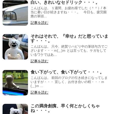
白い、きれいなセドリック・・・。
こんばんは。 １週間、お疲れ様でした（＾＾）/ 本
当に暑い日が続きますね・・・。 今日も、疲労困
憊の筆頭...
記事を読む
それはそれで、『幸せ』だと想っていま
す・・・。
こんばんは。 只今、絶賛リハビリ中の筆頭与力でご
ざいます・・・ｍ(＿)ｍ とは言っても、ケガをして
いるワケではあ...
記事を読む
食い下がって、食い下がって・・・。
こんばんは。 前回のブログの引き続きになってしま
いますが・・・ 宜しく、お付き合いの程・・・ｍ
(＿)ｍ ...
記事を読む
この満身創痍、早く何とかしくちゃ
ね・・・。