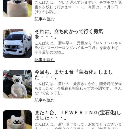
こんばんは。 だいぶ遅れていますが、チマチマと覚
書きを残して行きます・・・。 今回は、２月５日
(土) のお話し...
記事を読む
それに、立ち向かって行く勇気
を・・・。
こんばんは。 新年早々、元旦から『ＮＶ３５０キャ
ラバン スーパーロングハイルーフ君』を磨き上げ、
今年最初の大物...
記事を読む
今回も、また１台『宝石化』しまし
た・・・。
こんばんは。 前回の『覚書き』から、随分時間が経
ちましたが、今現在も相変わらずの不調です。 そん
な中であっても、...
記事を読む
また１台、ＪＥＷＥＲＩＮＧ(宝石化)し
ました・・・。
こんばんは。 新年明けまして、おめでとうございま
す・・・。 今年２０２２年も、この『覚書きブロ