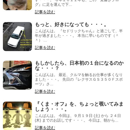
グ』に足を運んで下...
記事を読む
もっと、好きになっても・・・。
こんばんは。 『セドリックちゃん』と過ごして、半
年が過ぎました・・・。 本当に早いものです（＾
＾） ...
記事を読む
もしかしたら、日本初の１台になるのか
な・・・？
こんばんは。 最近、クルマを触るお仕事が多くなり
ました・・・。 先日の『レクサスＧＳ３５０Ｆスポ
ーツ』さ...
記事を読む
『くま・オフ』を、ちょっと覗いてみま
しょう・・・。
こんばんは。 今回は、９月１９日 (土) から ２４日
(木) までのお話しです・・・。 今日は、朝から...
記事を読む