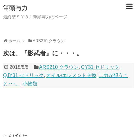
筆頭与力
最終型ＳＹ３１筆頭与力のページ
ホーム
ARS210 クラウン
次は、『影武者』に・・・。
2018/8/8
ARS210 クラウン
,
CY31 セドリック
,
QJY31 セドリック
,
オイル/エレメント交換
,
与力が想うこ
と･･･。
,
小物類
こんばんは。