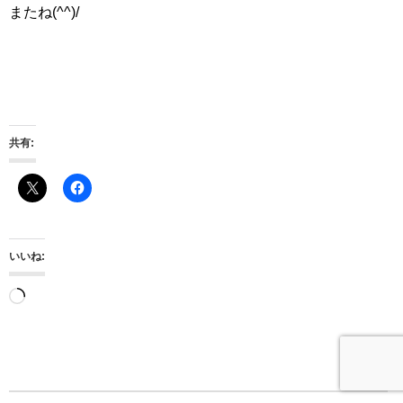
またね(^^)/
共有:
いいね:
読
み
込
み
中…