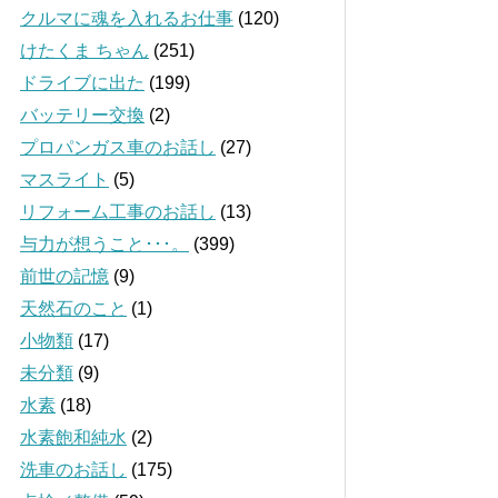
クルマに魂を入れるお仕事
(120)
けたくま ちゃん
(251)
ドライブに出た
(199)
バッテリー交換
(2)
プロパンガス車のお話し
(27)
マスライト
(5)
リフォーム工事のお話し
(13)
与力が想うこと･･･。
(399)
前世の記憶
(9)
天然石のこと
(1)
小物類
(17)
未分類
(9)
水素
(18)
水素飽和純水
(2)
洗車のお話し
(175)