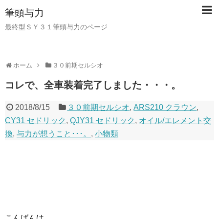
筆頭与力
最終型ＳＹ３１筆頭与力のページ
ホーム
３０前期セルシオ
コレで、全車装着完了しました・・・。
2018/8/15
３０前期セルシオ
,
ARS210 クラウン
,
CY31 セドリック
,
QJY31 セドリック
,
オイル/エレメント交
換
,
与力が想うこと･･･。
,
小物類
こんばんは。