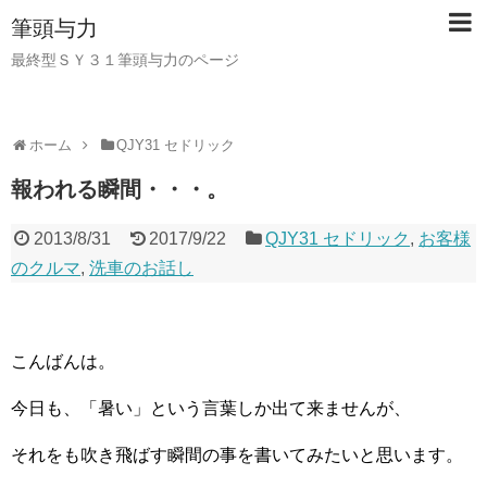
筆頭与力
最終型ＳＹ３１筆頭与力のページ
ホーム
QJY31 セドリック
報われる瞬間・・・。
2013/8/31
2017/9/22
QJY31 セドリック
,
お客様
のクルマ
,
洗車のお話し
こんばんは。
今日も、「暑い」という言葉しか出て来ませんが、
それをも吹き飛ばす瞬間の事を書いてみたいと思います。