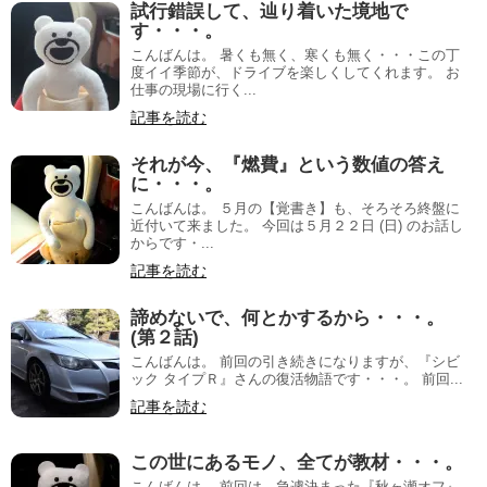
試行錯誤して、辿り着いた境地で
す・・・。
こんばんは。 暑くも無く、寒くも無く・・・この丁
度イイ季節が、ドライブを楽しくしてくれます。 お
仕事の現場に行く...
記事を読む
それが今、『燃費』という数値の答え
に・・・。
こんばんは。 ５月の【覚書き】も、そろそろ終盤に
近付いて来ました。 今回は５月２２日 (日) のお話し
からです・...
記事を読む
諦めないで、何とかするから・・・。
(第２話)
こんばんは。 前回の引き続きになりますが、『シビ
ック タイプＲ』さんの復活物語です・・・。 前回...
記事を読む
この世にあるモノ、全てが教材・・・。
こんばんは。 前回は、急遽決まった『秋ヶ瀬オフ』