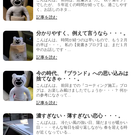
でしたが、 ５年近くの時間が経っても、過ごしやす
く、お話しのネタ...
記事を読む
分かりやすく、例えて言うなら・・・。
こんばんは。 時間が経つのは早いもので、もう２月
の半ば・・・。 私の【覚書きブログ】は、まだ１月
中のお話しです・...
記事を読む
今の時代、『ブランド』への思い込みは
捨てなきゃ・・・。
こんばんは。 前回までの『コーティング施工』ブロ
グは、お楽しみ戴けましたでしょうか・・・？ 何か
の参考になさって...
記事を読む
濃すぎない・薄すぎない恋心・・・。
こんばんは。 冷たい風の強い日、陽だまりが暖かい
日・・・そんな毎日を繰り返しながら 春を迎える時
が近くなっている...