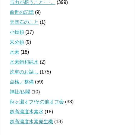
与力が想うこと･･･。
(399)
前世の記憶
(9)
天然石のこと
(1)
小物類
(17)
未分類
(9)
水素
(18)
水素飽和純水
(2)
洗車のお話し
(175)
点検／整備
(59)
神社/仏閣
(10)
秋ヶ瀬オフ/その他オフ会
(33)
超高濃度水素水
(18)
超高濃度水素発生機
(13)