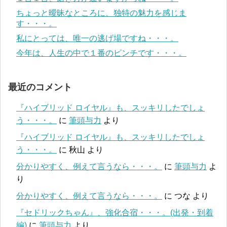
ちょっと曖昧なところに、独特の魅力を感じま
す・・・。
私にとっては、唯一の逃げ場ですね・・・。
今年は、人生の中で１番のピンチです・・・。
最近のコメント
『ハイブリッド ロイヤル』も、スッキリしたでしょ
う・・・。
に
筆頭与力
より
『ハイブリッド ロイヤル』も、スッキリしたでしょ
う・・・。
に
秋山
より
分かりやすく、例えて言うなら・・・。
に
筆頭与力
よ
り
分かりやすく、例えて言うなら・・・。
に
つな
より
『セドリックちゃん』、強化合宿・・・。(出発・到着
編)
に
筆頭与力
より