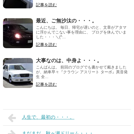
記事を読む
最近、ご無沙汰の・・・。
こんにちは。 毎日、帰宅が遅いのと、文章がアタマ
に浮かんでこない事を理由に、 ブログを休んでいま
した・・・＼(^...
記事を読む
大事なのは、中身よ・・・。
こんばんは。 前回のブログでも書かせて戴きました
が、納車早々『クラウン アスリート ターボ』異音発
生 全...
記事を読む
人生で、最初の・・・。
まだまだ、秋ヶ瀬ドリーム・・・。