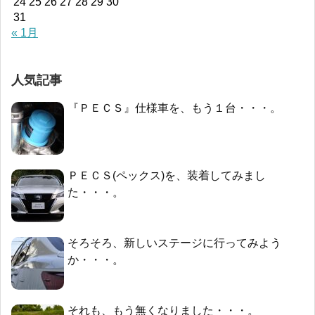
24
25
26
27
28
29
30
31
« 1月
人気記事
『ＰＥＣＳ』仕様車を、もう１台・・・。
ＰＥＣＳ(ペックス)を、装着してみまし
た・・・。
そろそろ、新しいステージに行ってみよう
か・・・。
それも、もう無くなりました・・・。