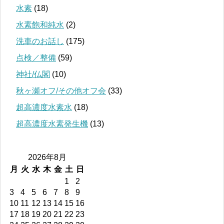
水素
(18)
水素飽和純水
(2)
洗車のお話し
(175)
点検／整備
(59)
神社/仏閣
(10)
秋ヶ瀬オフ/その他オフ会
(33)
超高濃度水素水
(18)
超高濃度水素発生機
(13)
2026年8月
月
火
水
木
金
土
日
1
2
3
4
5
6
7
8
9
10
11
12
13
14
15
16
17
18
19
20
21
22
23