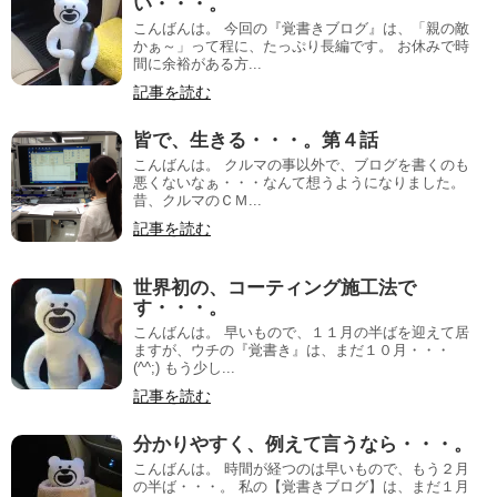
い・・・。
こんばんは。 今回の『覚書きブログ』は、「親の敵
かぁ～」って程に、たっぷり長編です。 お休みで時
間に余裕がある方...
記事を読む
皆で、生きる・・・。第４話
こんばんは。 クルマの事以外で、ブログを書くのも
悪くないなぁ・・・なんて想うようになりました。
昔、クルマのＣＭ...
記事を読む
世界初の、コーティング施工法で
す・・・。
こんばんは。 早いもので、１１月の半ばを迎えて居
ますが、ウチの『覚書き』は、まだ１０月・・・
(^^;) もう少し...
記事を読む
分かりやすく、例えて言うなら・・・。
こんばんは。 時間が経つのは早いもので、もう２月
の半ば・・・。 私の【覚書きブログ】は、まだ１月