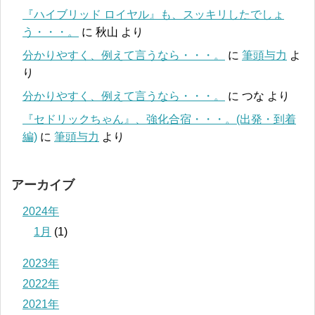
『ハイブリッド ロイヤル』も、スッキリしたでしょ
う・・・。
に
秋山
より
分かりやすく、例えて言うなら・・・。
に
筆頭与力
よ
り
分かりやすく、例えて言うなら・・・。
に
つな
より
『セドリックちゃん』、強化合宿・・・。(出発・到着
編)
に
筆頭与力
より
アーカイブ
2024年
1月
(1)
2023年
2022年
2021年