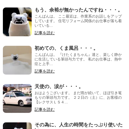
もう、余裕が無かったんですね・・・。
こんばんは。 ここ最近は、作業系のお話しをアップ
しています。 住宅リフォーム関係のお仕事が落ち着
いている...
記事を読む
初めての、くま風呂・・・。
こんばんは。 『けたくまちゃん』達と、楽しく静か
に生活している筆頭与力です。 私のお仕事は、熱中
症と上手...
記事を読む
天使の、涙が・・・。
おはようございます。 まだ雨が続いて、ほぼ引き篭
もりの筆頭与力です。 ２２日の（土）に、お客様の
【レクサスＬＳ４...
記事を読む
その為に、人生の時間をたっぷり使いた