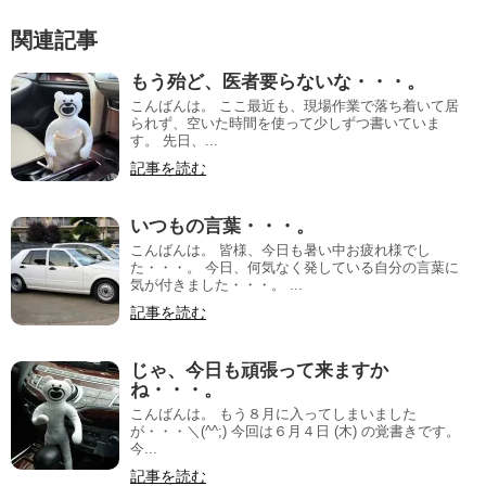
関連記事
もう殆ど、医者要らないな・・・。
こんばんは。 ここ最近も、現場作業で落ち着いて居
られず、空いた時間を使って少しずつ書いていま
す。 先日、...
記事を読む
いつもの言葉・・・。
こんばんは。 皆様、今日も暑い中お疲れ様でし
た・・・。 今日、何気なく発している自分の言葉に
気が付きました・・・。 ...
記事を読む
じゃ、今日も頑張って来ますか
ね・・・。
こんばんは。 もう８月に入ってしまいました
が・・・＼(^^;) 今回は６月４日 (木) の覚書きです。
今...
記事を読む