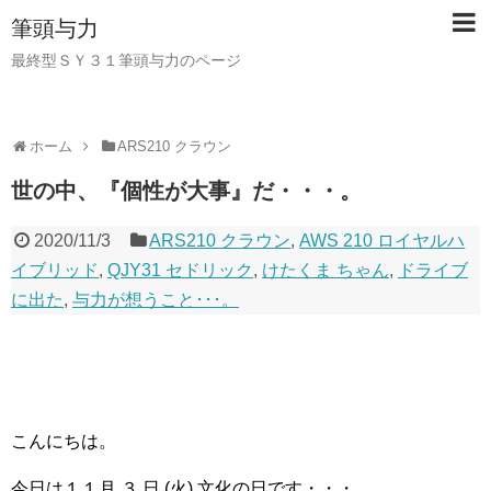
筆頭与力
最終型ＳＹ３１筆頭与力のページ
ホーム
ARS210 クラウン
世の中、『個性が大事』だ・・・。
2020/11/3
ARS210 クラウン
,
AWS 210 ロイヤルハ
イブリッド
,
QJY31 セドリック
,
けたくま ちゃん
,
ドライブ
に出た
,
与力が想うこと･･･。
こんにちは。
今日は１１月 ３ 日 (火) 文化の日です・・・。