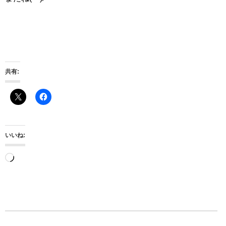
共有:
いいね:
読
み
込
み
中…