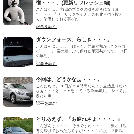
宿・・・。(更新リフレッシュ編)
こんばんは。 前回のブログの引き続きになりま
す・・・ 『セドリックちゃん』の強化合宿を控え
て、準備しておく事がた...
記事を読む
ダウンフォース、らしき・・・。
こんばんは。 ここしばらく、元気が無かったのです
が・・・。 案の定、ぶっ倒れた筆頭与力です。 ３日
の早朝、...
記事を読む
今回は、どうかなぁ・・・。
こんにちは。 １日が２４時間なんて、全然足りない
なぁ・・・と、日々想っている筆頭与力。 やってお
きたい事...
記事を読む
とりあえず、『お疲れさま・・・。』
こんばんは・・・。 そうですね・・・ここ数ヶ月程
考え続けておったんですが・・・ この度、『影武