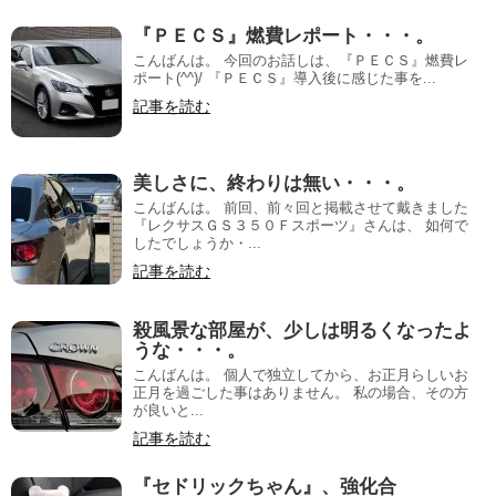
『ＰＥＣＳ』燃費レポート・・・。
こんばんは。 今回のお話しは、『ＰＥＣＳ』燃費レ
ポート(^^)/ 『ＰＥＣＳ』導入後に感じた事を...
記事を読む
美しさに、終わりは無い・・・。
こんばんは。 前回、前々回と掲載させて戴きました
『レクサスＧＳ３５０Ｆスポーツ』さんは、 如何で
したでしょうか・...
記事を読む
殺風景な部屋が、少しは明るくなったよ
うな・・・。
こんばんは。 個人で独立してから、お正月らしいお
正月を過ごした事はありません。 私の場合、その方
が良いと...
記事を読む
『セドリックちゃん』、強化合