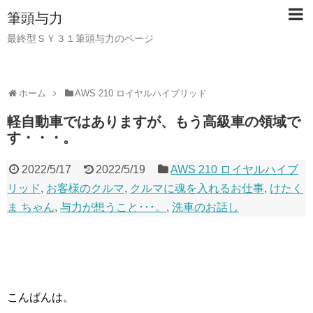
筆頭与力
最終型ＳＹ３１筆頭与力のページ
ホーム
AWS 210 ロイヤルハイブリッド
軽自動車ではありますが、もう高級車の領域で
す・・・。
2022/5/17
2022/5/19
AWS 210 ロイヤルハイブ
リッド
,
お客様のクルマ
,
クルマに魂を入れるお仕事
,
けたく
ま ちゃん
,
与力が想うこと･･･。
,
洗車のお話し
こんばんは。