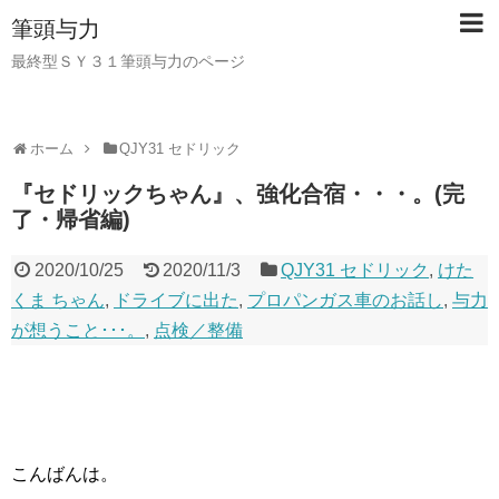
筆頭与力
最終型ＳＹ３１筆頭与力のページ
ホーム
QJY31 セドリック
『セドリックちゃん』、強化合宿・・・。(完
了・帰省編)
2020/10/25
2020/11/3
QJY31 セドリック
,
けた
くま ちゃん
,
ドライブに出た
,
プロパンガス車のお話し
,
与力
が想うこと･･･。
,
点検／整備
こんばんは。