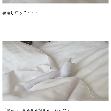
寝返り打って・・・
「お～い、そろそろ起きろよぉ～ ^^」