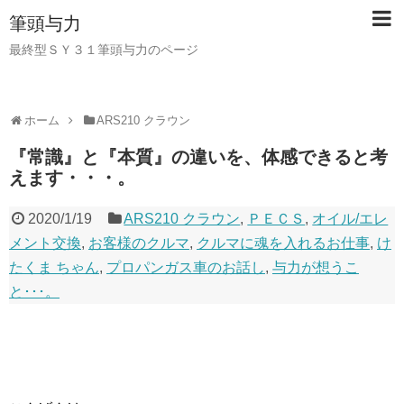
筆頭与力
最終型ＳＹ３１筆頭与力のページ
ホーム
ARS210 クラウン
『常識』と『本質』の違いを、体感できると考
えます・・・。
2020/1/19
ARS210 クラウン
,
ＰＥＣＳ
,
オイル/エレ
メント交換
,
お客様のクルマ
,
クルマに魂を入れるお仕事
,
け
たくま ちゃん
,
プロパンガス車のお話し
,
与力が想うこ
と･･･。