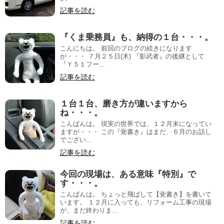
記事を読む
『くま乗務員』も、納得の１台・・・。
こんにちは。 前回のブログの続きになります
が・・・ ７月２５日(木) 『影武者』の後継として
『Ｙ５１フー...
記事を読む
１台１台、磨き方が違いますから
ね・・・。
こんばんは。 現実の世界では、１２月末になってい
ますが・・・ この『覚書き』はまだ、６月のお話し
でござい...
記事を読む
今回の現場は、ある意味『特別』で
す・・・。
こんばんは。 ちょっと飛ばして【覚書き】を書いて
います。 １２月に入っても、リフォーム工事の現場
が、まだ終わりま...
記事を読む