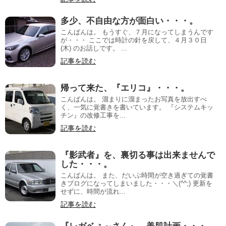
多少、不自由な方が面白い・・・。
こんばんは。 もうすぐ、７月になってしまうんです
が・・・ ここでは時計の針を戻して、４月３０日
(木) のお話しです。 ...
記事を読む
帰って来た、『エリコ』・・・。
こんばんは。 溜まりに溜まったお写真を放出すべ
く、一気に覚書きを書いています。 『システムキッ
チン』の改修工事を...
記事を読む
『影武者』を、裏切る事は出来ませんで
した・・・。
こんばんは。 また、だいぶ時間が空き過ぎての覚書
きブログになってしまいました・・・＼(^^;) 更新を
せずに、時間が流れ...
記事を読む