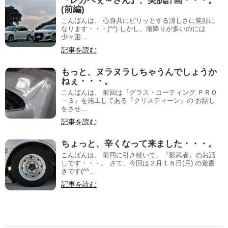
『レガベぇ～さん』、美肌計画・・・。
(前編)
こんばんは。 心身共にピリッとする涼しさに笑顔に
なります・・・(^^) しかし、雨降りが多いのには
少々困...
記事を読む
もっと、ヌラヌラしちゃうんでしょうか
ねぇ・・・。
こんばんは。 前回は『グラス・コーティング ＰＲＯ
－３』を施工してある『クリスティーン』の お話し
をさせ...
記事を読む
ちょっと、辛くなって来ました・・・。
こんばんは。 前回に引き続いて、『影武者』のお話
しです・・・。 さて、今回は２月１８日(月) の覚書
きです(^^...
記事を読む