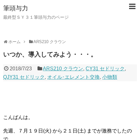
筆頭与力
最終型ＳＹ３１筆頭与力のページ
ホーム
ARS210 クラウン
いつか、導入してみよう・・・。
2018/7/23
ARS210 クラウン
,
CY31 セドリック
,
QJY31 セドリック
,
オイル･エレメント交換
,
小物類
こんばんは。
先週、７月１９日(火) から２１日(土) までが激務でしたの
で、