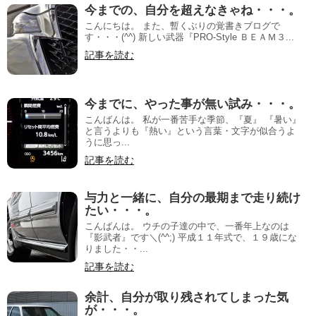
今までの、自分を超えなきゃね・・・。
こんにちは。 また、暫くぶりの覚書きブログで
す・・・(^^) 新しい武器『PRO-Style ＢＥＡＭ３...
記事を読む
今までに、やった事が無い試み・・・。
こんばんは。 私が一番苦手な季節、『夏』 『暑い』
と言うよりも『熱い』という言葉・文字が似合うよ
うに思っ...
記事を読む
与力と一緒に、自分の最期まで走り続け
たい・・・。
こんばんは。 ウチの子達の中で、一番年上なのは
『影武者』です＼(^^;) 平成１１年式で、１９歳にな
りました・・...
記事を読む
余計、自分が取り残されてしまった気
が・・・。