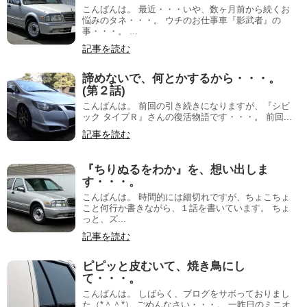
こんばんは。 最近・・・いや、数ヶ月前から続くお
悩みのタネ・・・。 ウチのお仕事車『影武者』の
事・・・。 ...
記事を読む
諦めないで、何とかするから・・・。
(第２話)
こんばんは。 前回の引き続きになりますが、『シビ
ック タイプＲ』さんの復活物語です・・・。 前回...
記事を読む
『ちりぬるをわか』を、想い出しま
す・・・。
こんばんは。 時間的には細切れですが、ちょこちょ
こと何行か書きながら、１話を書いています。 ちょ
っと、ズ...
記事を読む
ピピッと皮むいて、焼き鳥にし
て・・・。
こんばんは。 しばらく、ブログをサボっておりまし
た（*＾＾*） ごめんなさい・・・。 一昨日のミニオ