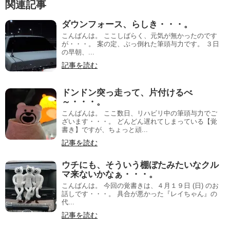
関連記事
ダウンフォース、らしき・・・。
こんばんは。 ここしばらく、元気が無かったのです
が・・・。 案の定、ぶっ倒れた筆頭与力です。 ３日
の早朝、...
記事を読む
ドンドン突っ走って、片付けるべ
～・・・。
こんばんは。 ここ数日、リハビリ中の筆頭与力でご
ざいます・・・。 どんどん遅れてしまっている【覚
書き】ですが、ちょっと頑...
記事を読む
ウチにも、そういう棚ぼたみたいなクル
マ来ないかなぁ・・・。
こんばんは。 今回の覚書きは、４月１９日 (日) のお
話しです・・・。 具合が悪かった『レイちゃん』の
代...
記事を読む