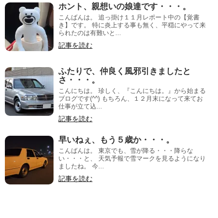
ホント、親想いの娘達です・・・。
こんばんは。 追っ掛け１１月レポート中の【覚書
き】です。 特に炎上する事も無く、平穏にやって来
られたのは有難いと...
記事を読む
ふたりで、仲良く風邪引きましたと
さ・・・。
こんにちは。 珍しく、『こんにちは。』から始まる
ブログです(^^) もちろん、１２月末になって来てお
仕事が立て込...
記事を読む
早いねぇ、もう５歳か・・・。
こんばんは。 東京でも、雪が降る・・・降らな
い・・・と、 天気予報で雪マークを見るようになり
ましたね。 今...
記事を読む