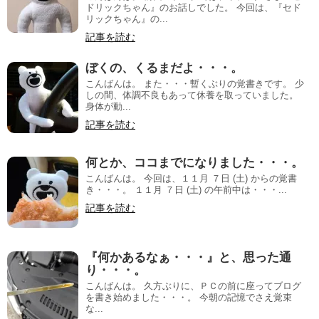
ドリックちゃん』のお話しでした。 今回は、『セド
リックちゃん』の...
記事を読む
ぼくの、くるまだよ・・・。
こんばんは。 また・・・暫くぶりの覚書きです。 少
しの間、体調不良もあって休養を取っていました。
身体が動...
記事を読む
何とか、ココまでになりました・・・。
こんばんは。 今回は、１１月 ７日 (土) からの覚書
き・・・。 １１月 ７日 (土) の午前中は・・・...
記事を読む
『何かあるなぁ・・・』と、思った通
り・・・。
こんばんは。 久方ぶりに、ＰＣの前に座ってブログ
を書き始めました・・・。 今朝の記憶でさえ覚束
な...