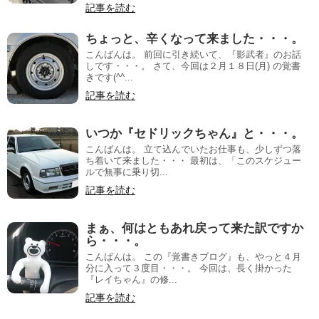
記事を読む
ちょっと、辛くなって来ました・・・。
こんばんは。 前回に引き続いて、『影武者』のお話
しです・・・。 さて、今回は２月１８日(月) の覚書
きです(^^...
記事を読む
いつか『セドリックちゃん』と・・・。
こんばんは。 立て込んでいたお仕事も、少しずつ落
ち着いて来ました・・・ 最初は、「このスケジュー
ルで無事に乗り切...
記事を読む
まぁ、何はともあれ戻って来た訳ですか
ら・・・。
こんばんは。 この『覚書きブログ』も、やっと４月
分に入って３度目・・・。 今回は、長く掛かった
『レイちゃん』の修...
記事を読む