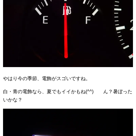
やはり今の季節、電飾がスゴいですね。
白・青の電飾なら、夏でもイイかもね(^^) ん？暑ぼった
いかな？