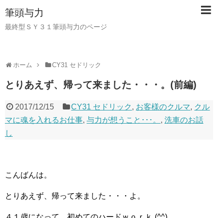
筆頭与力
最終型ＳＹ３１筆頭与力のページ
ホーム
CY31 セドリック
とりあえず、帰って来ました・・・。(前編)
2017/12/15
CY31 セドリック
,
お客様のクルマ
,
クル
マに魂を入れるお仕事
,
与力が想うこと･･･。
,
洗車のお話
し
こんばんは。
とりあえず、帰って来ました・・・よ。
４１歳になって、初めてのハードｗｏｒｋ (^^)