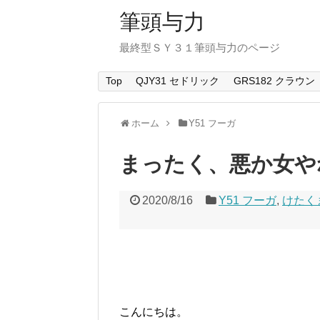
筆頭与力
最終型ＳＹ３１筆頭与力のページ
Top
QJY31 セドリック
GRS182 クラウン
ホーム
Y51 フーガ
まったく、悪か女や
2020/8/16
Y51 フーガ
,
けたく
こんにちは。