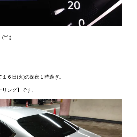
^;)ゞ
１６日(火)の深夜１時過ぎ。
ーリング】です。