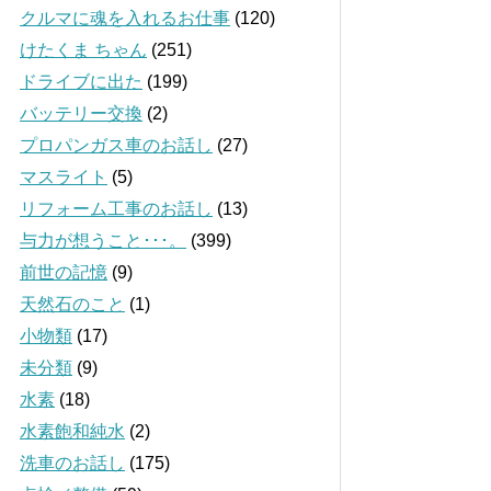
クルマに魂を入れるお仕事
(120)
けたくま ちゃん
(251)
ドライブに出た
(199)
バッテリー交換
(2)
プロパンガス車のお話し
(27)
マスライト
(5)
リフォーム工事のお話し
(13)
与力が想うこと･･･。
(399)
前世の記憶
(9)
天然石のこと
(1)
小物類
(17)
未分類
(9)
水素
(18)
水素飽和純水
(2)
洗車のお話し
(175)