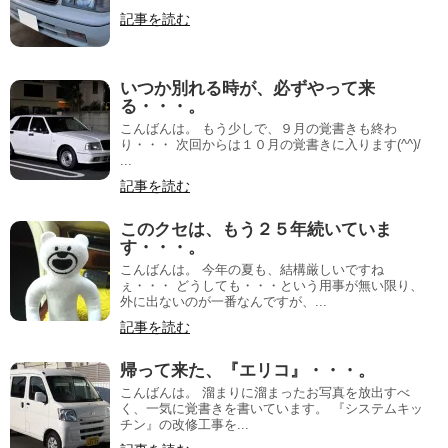
記事を読む
いつか別れる時が、必ずやって来
る・・・。
こんばんは。 もう少しで、９月の覚書きも終わ
り・・・ 次回からは１０月の覚書きに入ります(^^)/
...
記事を読む
このクセは、もう２５年続いていま
す・・・。
こんばんは。 今年の夏も、結構厳しいですね
ぇ・・・ どうしても・・・という用事が無い限り、
外に出ないのが一番なんですが、...
記事を読む
帰って来た、『エリコ』・・・。
こんばんは。 溜まりに溜まったお写真を放出すべ
く、一気に覚書きを書いています。 『システムキッ
チン』の改修工事を...