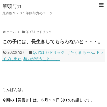
筆頭与力
最終型ＳＹ３１筆頭与力のページ
ホーム
QJY31 セドリック
この子には、長生きしてもらわないと・・・。
2022/7/27
QJY31 セドリック
,
けたくま ちゃん
,
ドラ
イブに出た
,
与力が想うこと･･･。
こんばんは。
今回の【覚書き】は、６月１５日 (水) のお話しです。