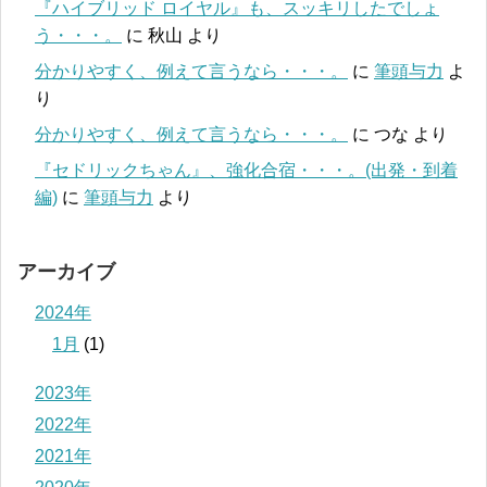
『ハイブリッド ロイヤル』も、スッキリしたでしょ
う・・・。
に
秋山
より
分かりやすく、例えて言うなら・・・。
に
筆頭与力
よ
り
分かりやすく、例えて言うなら・・・。
に
つな
より
『セドリックちゃん』、強化合宿・・・。(出発・到着
編)
に
筆頭与力
より
アーカイブ
2024年
1月
(1)
2023年
2022年
2021年