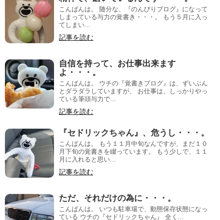
こんばんは。 随分な、『のんびりブログ』になって
しまっている与力の覚書き・・・。 もう５月に入っ
てしまい...
記事を読む
自信を持って、お仕事出来ます
よ・・・。
こんばんは。 ウチの『覚書きブログ』は、ずいぶん
とダラダラしていますが、 お仕事は、しっかりやっ
ている筆頭与力で...
記事を読む
『セドリックちゃん』、危うし・・・。
こんばんは。 もう１１月中旬なんですが、まだ１０
月下旬の覚書きを綴っています。 もう少しで、１１
月に入れると思い...
記事を読む
ただ、それだけの為に・・・。
こんばんは。 いつも駐車場で、動態保存状態になっ
ている ウチの『セドリックちゃん』 全く...