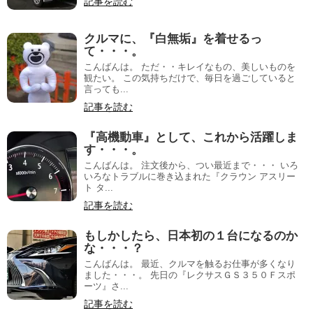
記事を読む
クルマに、『白無垢』を着せるっ
て・・・。
こんばんは。 ただ・・キレイなもの、美しいものを
観たい。 この気持ちだけで、毎日を過ごしていると
言っても...
記事を読む
『高機動車』として、これから活躍しま
す・・・。
こんばんは。 注文後から、つい最近まで・・・ いろ
いろなトラブルに巻き込まれた『クラウン アスリー
ト タ...
記事を読む
もしかしたら、日本初の１台になるのか
な・・・？
こんばんは。 最近、クルマを触るお仕事が多くなり
ました・・・。 先日の『レクサスＧＳ３５０Ｆスポ
ーツ』さ...
記事を読む