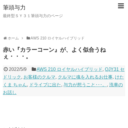
筆頭与力
最終型ＳＹ３１筆頭与力のページ
ホーム
AWS 210 ロイヤルハイブリッド
赤い『カラーコーン』が、よく似合うね
ぇ・・・。
2022/5/9
AWS 210 ロイヤルハイブリッド
,
QJY31 セ
ドリック
,
お客様のクルマ
,
クルマに魂を入れるお仕事
,
けた
くま ちゃん
,
ドライブに出た
,
与力が想うこと･･･。
,
洗車の
お話し