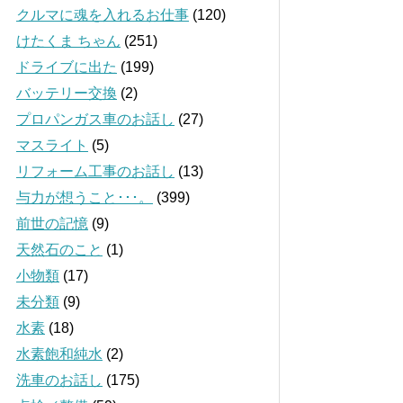
クルマに魂を入れるお仕事
(120)
けたくま ちゃん
(251)
ドライブに出た
(199)
バッテリー交換
(2)
プロパンガス車のお話し
(27)
マスライト
(5)
リフォーム工事のお話し
(13)
与力が想うこと･･･。
(399)
前世の記憶
(9)
天然石のこと
(1)
小物類
(17)
未分類
(9)
水素
(18)
水素飽和純水
(2)
洗車のお話し
(175)