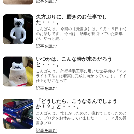
記事を読む
久方ぶりに、磨きのお仕事でし
た・・・。
こんばんは。 今回の【覚書き】は、９月１５日 (木)
のお話しです。 今日は、納車が長引いていた新車
が、やっと納...
記事を読む
いつかは、こんな時が来るだろう
と・・・。
こんばんは。 外壁塗装工事に用いた世界初の『マス
ライト工法』は着実に完成に向かっています。 イイ
仕上がりになって...
記事を読む
「どうしたら、こうなるんでしょう
か！？」と・・・。
こんばんは。 忙しかったのと、疲れてしまったのと
で、ブログをお休みしていました・・・。 ２月の覚
書きブロ...
記事を読む