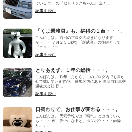
ている ウチの『セドリックちゃん』 全く...
記事を読む
『くま乗務員』も、納得の１台・・・。
こんにちは。 前回のブログの続きになります
が・・・ ７月２５日(木) 『影武者』の後継として
『Ｙ５１フー...
記事を読む
とりあえず、１年の総括・・・。
こんばんは。 昨年１月から、このブログ内でも書か
せて戴いていますが、 練馬区内にある 国産自動車交
通株式会社 様...
記事を読む
日替わりで、お仕事が変わる・・・。
こんばんは。 天気予報では『晴れ』とは出ていて
も・・・ 夜、夜中になると、ポツポツ・・・雨降
り。 ...