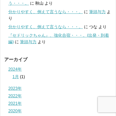
う・・・。
に
秋山
より
分かりやすく、例えて言うなら・・・。
に
筆頭与力
よ
り
分かりやすく、例えて言うなら・・・。
に
つな
より
『セドリックちゃん』、強化合宿・・・。(出発・到着
編)
に
筆頭与力
より
アーカイブ
2024年
1月
(1)
2023年
2022年
2021年
2020年