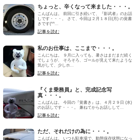
ちょっと、辛くなって来ました・・・。
こんばんは。 前回に引き続いて、『影武者』のお話
しです・・・。 さて、今回は２月１８日(月) の覚書
きです(^^...
記事を読む
私のお仕事は、ここまで・・・。
こんにちは。 ９月に入っても、暑さはまだまだ続く
でしょうが、 そろそろ、ゴールが見えて来たような
気がして、少しホ...
記事を読む
『くま乗務員』と、完成記念写
真・・・。
こんばんは。 今回の『覚書き』は、４月２９日 (水)
のお話しです・・・。 兼ねてからお話しして...
記事を読む
ただ、それだけの為に・・・。
こんばんは。 いつも駐車場で、動態保存状態になっ