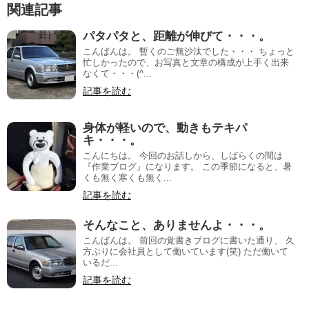
関連記事
パタパタと、距離が伸びて・・・。
こんばんは。 暫くのご無沙汰でした・・・ ちょっと
忙しかったので、お写真と文章の構成が上手く出来
なくて・・・(^...
記事を読む
身体が軽いので、動きもテキパ
キ・・・。
こんにちは。 今回のお話しから、しばらくの間は
『作業ブログ』になります。 この季節になると、暑
くも無く寒くも無く...
記事を読む
そんなこと、ありませんよ・・・。
こんばんは。 前回の覚書きブログに書いた通り、 久
方ぶりに会社員として働いています(笑) ただ働いて
いるだ...
記事を読む