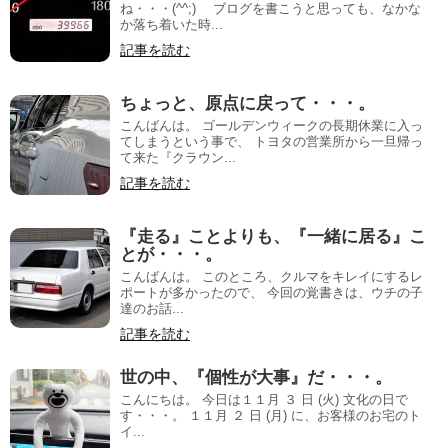
ね・・・(^^;)ゞ ブログを書こうと思っても、なかな
か落ち着いた時...
記事を読む
ちょっと、原点に戻って・・・。
こんばんは。 ゴールデンウィークの長期休業に入っ
てしまうという事で、 トヨタの営業所から一旦帰っ
て来た『クラウン...
記事を読む
『走る』ことよりも、『一緒に居る』こ
とが・・・。
こんばんは。 このところ、クルマをキレイにするレ
ポートが多かったので、 今回の覚書きは、ウチの子
達のお話...
記事を読む
世の中、『個性が大事』だ・・・。
こんにちは。 今日は１１月 ３ 日 (火) 文化の日で
す・・・。 １１月 ２ 日 (月) に、お客様のお宅のト
イ...