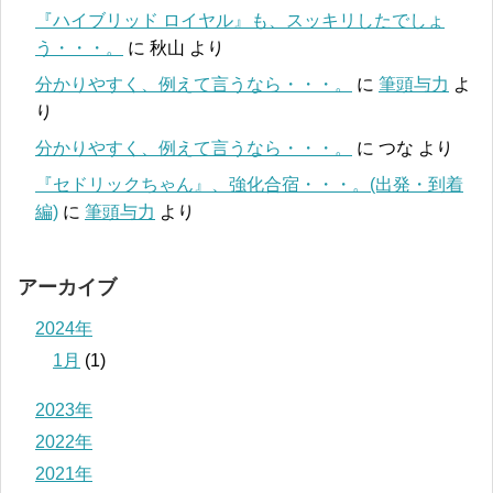
『ハイブリッド ロイヤル』も、スッキリしたでしょ
う・・・。
に
秋山
より
分かりやすく、例えて言うなら・・・。
に
筆頭与力
よ
り
分かりやすく、例えて言うなら・・・。
に
つな
より
『セドリックちゃん』、強化合宿・・・。(出発・到着
編)
に
筆頭与力
より
アーカイブ
2024年
1月
(1)
2023年
2022年
2021年