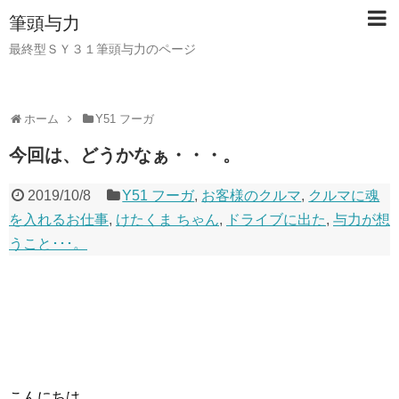
筆頭与力
最終型ＳＹ３１筆頭与力のページ
ホーム
Y51 フーガ
今回は、どうかなぁ・・・。
2019/10/8
Y51 フーガ
,
お客様のクルマ
,
クルマに魂
を入れるお仕事
,
けたくま ちゃん
,
ドライブに出た
,
与力が想
うこと･･･。
こんにちは。