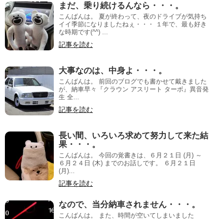
まだ、乗り続けるんなら・・・。
こんばんは。 夏が終わって、夜のドライブが気持ち
イイ季節になりましたねぇ・・・ １年で、最も好き
な時期です(^^) ...
記事を読む
大事なのは、中身よ・・・。
こんばんは。 前回のブログでも書かせて戴きました
が、納車早々『クラウン アスリート ターボ』異音発
生 全...
記事を読む
長い間、いろいろ求めて努力して来た結
果・・・。
こんばんは。 今回の覚書きは、６月２１日 (月) ～
６月２４日 (木) までのお話しです。 ６月２１日
(月)...
記事を読む
なので、当分納車されません・・・。
こんばんは。 また、時間が空いてしまいました