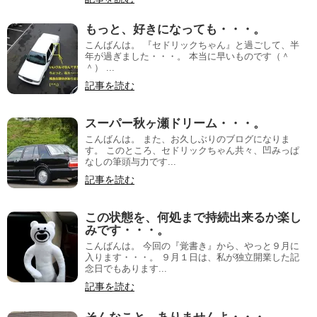
もっと、好きになっても・・・。
こんばんは。 『セドリックちゃん』と過ごして、半
年が過ぎました・・・。 本当に早いものです（＾
＾） ...
記事を読む
スーパー秋ヶ瀬ドリーム・・・。
こんばんは。 また、お久しぶりのブログになりま
す。 このところ、セドリックちゃん共々、凹みっぱ
なしの筆頭与力です...
記事を読む
この状態を、何処まで持続出来るか楽し
みです・・・。
こんばんは。 今回の『覚書き』から、やっと９月に
入ります・・・。 ９月１日は、私が独立開業した記
念日でもあります...
記事を読む