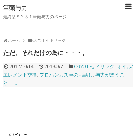
筆頭与力
最終型ＳＹ３１筆頭与力のページ
ホーム
QJY31 セドリック
ただ、それだけの為に・・・。
2017/10/14
2018/3/7
QJY31 セドリック
,
オイル/
エレメント交換
,
プロパンガス車のお話し
,
与力が想うこ
と･･･。
こんばんは。