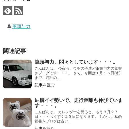
筆頭与力
関連記事
筆頭与力、悶々としています・・・。
こんばんは。 今夜も、ウチの子達と筆頭与力の覚書
きブログです・・・。 さて、今回は１月１５日(水)
まで、時計の...
記事を読む
結構イイ勢いで、走行距離も伸びていま
す・・・。
こんばんは。 カレンダーを見ると、もう３月２７
日・・・もうすぐ２８日になります。 しかし、私の
覚書きブログは古い...
記事を読む