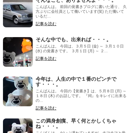
そんなこと、ありませんよ・・・。
こんばんは。 前回の覚書きブログに書いた通り、 久
方ぶりに会社員として働いています(笑) ただ働いて
いるだ...
記事を読む
そんな中でも、出来れば・・・。
こんばんは。 今回は、３月５日 (金) ～ ３月１０日
(水) の覚書きです。 ３月１日 (月) ～ ２...
記事を読む
今年は、人生の中で１番のピンチで
す・・・。
こんばんは。 今回の【覚書き】は、５月８日 (月) ～
１８日 (木) のお話しです。 『祠』をキレイに出来る
の...
記事を読む
この満身創痍、早く何とかしくちゃ
ね・・・。
こんばんは。 だいぶ遅れていますが、チマチマと覚