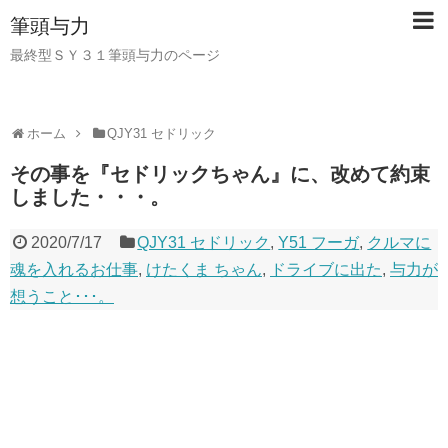
筆頭与力
最終型ＳＹ３１筆頭与力のページ
ホーム
QJY31 セドリック
その事を『セドリックちゃん』に、改めて約束
しました・・・。
2020/7/17
QJY31 セドリック
,
Y51 フーガ
,
クルマに
魂を入れるお仕事
,
けたくま ちゃん
,
ドライブに出た
,
与力が
想うこと･･･。