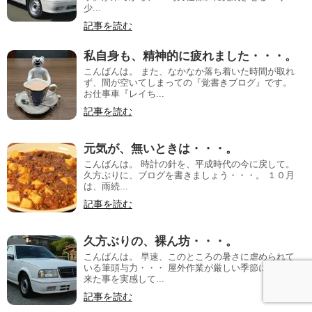
少...
記事を読む
私自身も、精神的に疲れました・・・。
こんばんは。 また、なかなか落ち着いた時間が取れ
ず、間が空いてしまっての『覚書きブログ』です。
お仕事車『レイち...
記事を読む
元気が、無いときは・・・。
こんばんは。 時計の針を、平成時代の今に戻して。
久方ぶりに、ブログを書きましょう・・・。 １０月
は、雨続...
記事を読む
久方ぶりの、裸ん坊・・・。
こんばんは。 早速、このところの暑さに虐められて
いる筆頭与力・・・ 屋外作業が厳しい季節になって
来た事を実感して...
記事を読む