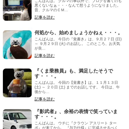
こんばんは。 クルマの事以外で、ブログを書くのも
悪くないなぁ・・・なんて想うようになりました。
昔、クルマのＣＭ...
記事を読む
何処から、始めましょうかねぇ・・・。
こんばんは。 今日の『覚書き』は、９月２７日 (日)
～ ９月２９日 (火) のお話し。 このところ、お天気
が良...
記事を読む
『くま乗務員』も、満足したそうで
す・・・。
こんばんは。 今回の【覚書き】は、１１月１３日
(土) ～ ２０日 (土) までのお話しです。 今日は、午
後から...
記事を読む
『影武者』、余裕の表情で笑っていま
す・・・。
こんばんは。 ウチに『クラウン アスリート ター
ボ』が来てから、 『与力仕様』に完成させるべく