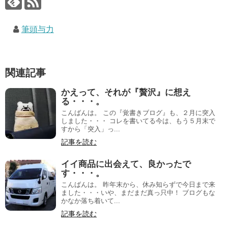
筆頭与力
関連記事
かえって、それが『贅沢』に想え
る・・・。
こんばんは。 この『覚書きブログ』も、２月に突入
しました・・・ コレを書いてる今は、もう５月末で
すから「突入」っ...
記事を読む
イイ商品に出会えて、良かったで
す・・・。
こんばんは。 昨年末から、休み知らずで今日まで来
ました・・・いや、まだまだ真っ只中！ ブログもな
かなか落ち着いて...
記事を読む