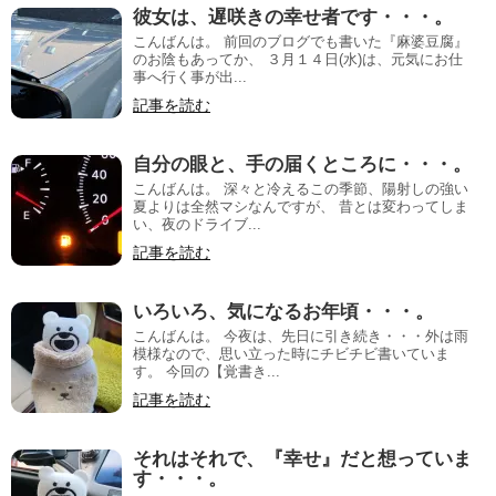
彼女は、遅咲きの幸せ者です・・・。
こんばんは。 前回のブログでも書いた『麻婆豆腐』
のお陰もあってか、 ３月１４日(水)は、元気にお仕
事へ行く事が出...
記事を読む
自分の眼と、手の届くところに・・・。
こんばんは。 深々と冷えるこの季節、陽射しの強い
夏よりは全然マシなんですが、 昔とは変わってしま
い、夜のドライブ...
記事を読む
いろいろ、気になるお年頃・・・。
こんばんは。 今夜は、先日に引き続き・・・外は雨
模様なので、思い立った時にチビチビ書いていま
す。 今回の【覚書き...
記事を読む
それはそれで、『幸せ』だと想っていま
す・・・。