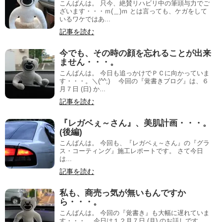
こんばんは。 只今、絶賛リハビリ中の筆頭与力でご
ざいます・・・ｍ(＿)ｍ とは言っても、ケガをして
いるワケではあ...
記事を読む
今でも、その時の顔を忘れることが出来
ません・・・。
こんばんは。 今日も追っかけでＰＣに向かっていま
す・・・。＼(^^;)ゞ 今回の『覚書きブログ』は、６
月７日 (日) か...
記事を読む
『レガベぇ～さん』、美肌計画・・・。
(後編)
こんばんは。 今回も、『レガベぇ～さん』の『グラ
ス・コーティング』施工レポートです。 さて今日
は...
記事を読む
私も、商売っ気が無いもんですか
ら・・・。
こんばんは。 今回の『覚書き』も大幅に遅れていま
す・・・。 今日は１２月７日 (月) のお話しです。