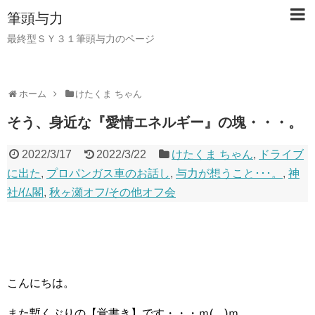
筆頭与力
最終型ＳＹ３１筆頭与力のページ
ホーム
けたくま ちゃん
そう、身近な『愛情エネルギー』の塊・・・。
2022/3/17
2022/3/22
けたくま ちゃん
,
ドライブ
に出た
,
プロパンガス車のお話し
,
与力が想うこと･･･。
,
神
社/仏閣
,
秋ヶ瀬オフ/その他オフ会
こんにちは。
また暫くぶりの【覚書き】です・・・ｍ(＿)ｍ