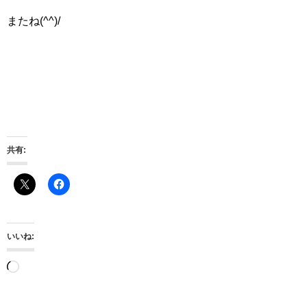
またね(^^)/
共有:
いいね:
読
み
込