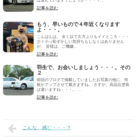
は進んでいますでしょうか・・・？...
記事を読む
もう、早いもので４年近くなります
よ・・・。
こんばんは。 全く以て久方ぶりもイイところ・・・
少々小っ恥ずかしい気持ちもしなくはありません
が、 皆様は、ご機嫌...
記事を読む
羽生で、お会いしましょう・・・。その
２
前回のブログで掲載していましたお写真の他に、何
枚かアップさせて戴きますね。 さすが、高品位塗装
は違いますね・・・。 ...
記事を読む
こんな、感じ・・・？