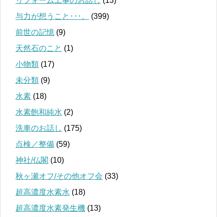
リフォーム工事のお話し
(13)
与力が想うこと･･･。
(399)
前世の記憶
(9)
天然石のこと
(1)
小物類
(17)
未分類
(9)
水素
(18)
水素飽和純水
(2)
洗車のお話し
(175)
点検／整備
(59)
神社/仏閣
(10)
秋ヶ瀬オフ/その他オフ会
(33)
超高濃度水素水
(18)
超高濃度水素発生機
(13)