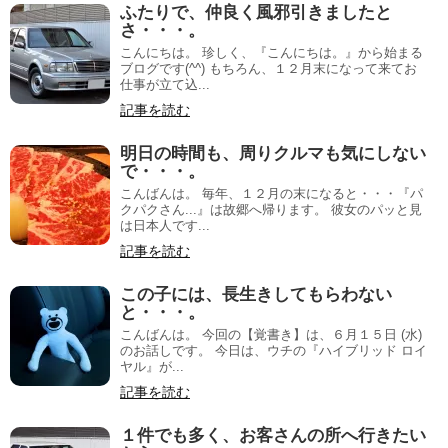
ふたりで、仲良く風邪引きましたと
さ・・・。
こんにちは。 珍しく、『こんにちは。』から始まる
ブログです(^^) もちろん、１２月末になって来てお
仕事が立て込...
記事を読む
明日の時間も、周りクルマも気にしない
で・・・。
こんばんは。 毎年、１２月の末になると・・・『パ
クパクさん...』は故郷へ帰ります。 彼女のパッと見
は日本人です...
記事を読む
この子には、長生きしてもらわない
と・・・。
こんばんは。 今回の【覚書き】は、６月１５日 (水)
のお話しです。 今日は、ウチの『ハイブリッド ロイ
ヤル』が...
記事を読む
１件でも多く、お客さんの所へ行きたい