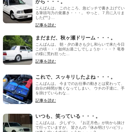
から・・・。
こんばんは。 このところ、急ピッチで書き上げてい
る筆頭与力の覚書き・・・。 やっと、７月に入りま
した(^^;) ...
記事を読む
まだまだ、秋ヶ瀬ドリーム・・・。
こんばんは。 朝・夕の暑さも少し和らいで来た今日
この頃・・・如何お過ごしでしょうか・・・？ 竜巻
の様に荒れ狂った...
記事を読む
これで、スッキリしたよね・・・。
こんばんは。 今までのお仕事の動きとは変わって、
自分の時間が無くなってしまい、 ウチの子達に、手
を掛けていられな...
記事を読む
いつも、笑っている・・・。
こんばんは。 少しずつ、『お正月色』が街から抜け
て行っていますが、 皆さんの『休み明けリハビリ』