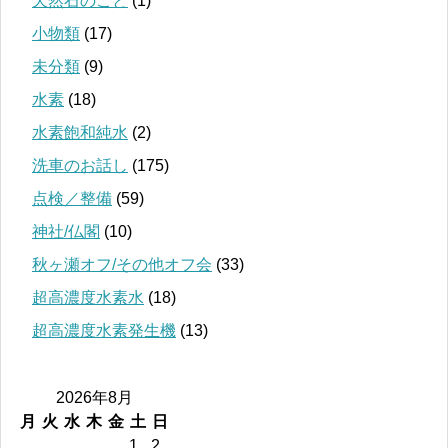
天然石のこと
(1)
小物類
(17)
未分類
(9)
水素
(18)
水素飽和純水
(2)
洗車のお話し
(175)
点検／整備
(59)
神社/仏閣
(10)
秋ヶ瀬オフ/その他オフ会
(33)
超高濃度水素水
(18)
超高濃度水素発生機
(13)
2026年8月
月
火
水
木
金
土
日
1
2