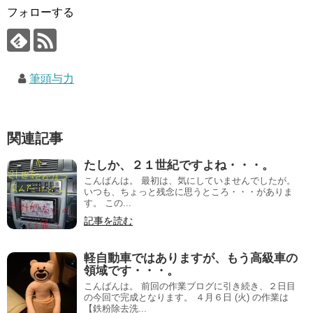
フォローする
筆頭与力
関連記事
たしか、２１世紀ですよね・・・。
こんばんは。 最初は、気にしていませんでしたが。
いつも、ちょっと残念に思うところ・・・がありま
す。 この...
記事を読む
軽自動車ではありますが、もう高級車の
領域です・・・。
こんばんは。 前回の作業ブログに引き続き、２日目
の今回で完成となります。 ４月６日 (火) の作業は
【鉄粉除去洗...