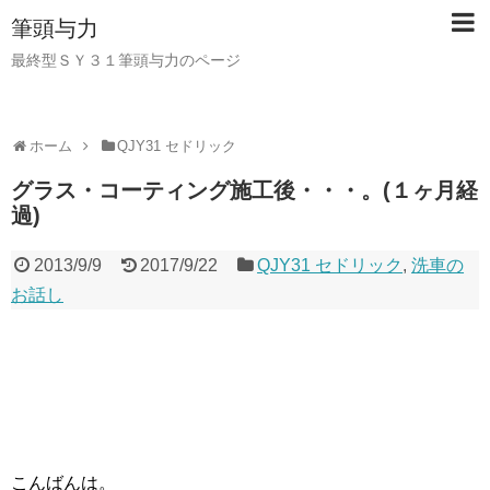
筆頭与力
最終型ＳＹ３１筆頭与力のページ
ホーム
QJY31 セドリック
グラス・コーティング施工後・・・。(１ヶ月経
過)
2013/9/9
2017/9/22
QJY31 セドリック
,
洗車の
お話し
こんばんは。