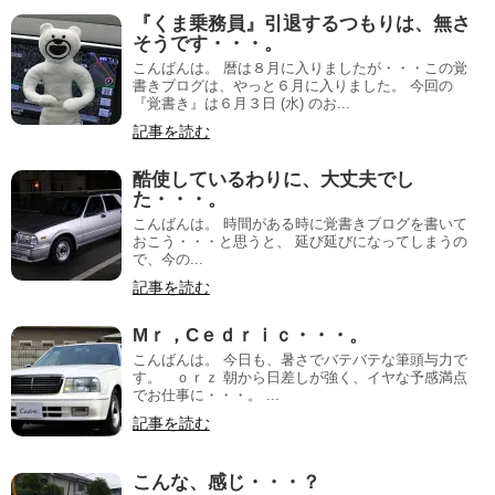
『くま乗務員』引退するつもりは、無さ
そうです・・・。
こんばんは。 暦は８月に入りましたが・・・この覚
書きブログは、やっと６月に入りました。 今回の
『覚書き』は６月３日 (水) のお...
記事を読む
酷使しているわりに、大丈夫でし
た・・・。
こんばんは。 時間がある時に覚書きブログを書いて
おこう・・・と思うと、 延び延びになってしまうの
で、今の...
記事を読む
Mｒ，Cｅｄｒｉｃ・・・。
こんばんは。 今日も、暑さでバテバテな筆頭与力で
す。 ｏｒｚ 朝から日差しが強く、イヤな予感満点
でお仕事に・・・。 ...
記事を読む
こんな、感じ・・・？