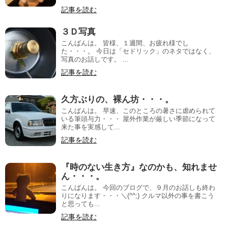
記事を読む
３Ｄ写真
こんばんは。 皆様、１週間、お疲れ様でし
た・・・。 今日は「セドリック」のネタではなく、
写真のお話しです。 ...
記事を読む
久方ぶりの、裸ん坊・・・。
こんばんは。 早速、このところの暑さに虐められて
いる筆頭与力・・・ 屋外作業が厳しい季節になって
来た事を実感して...
記事を読む
『時のない生き方』なのかも、知れませ
ん・・・。
こんばんは。 今回のブログで、９月のお話しも終わ
りになります・・・＼(^^;) クルマ以外の事を書こう
と思っても...
記事を読む