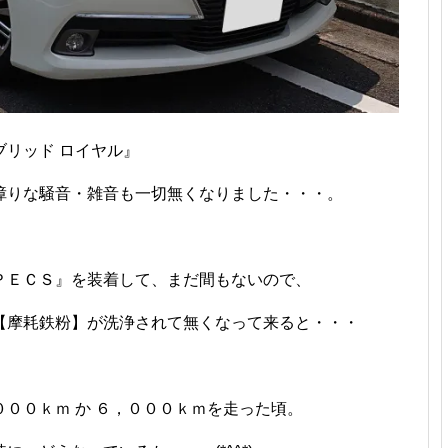
リッド ロイヤル』
障りな騒音・雑音も一切無くなりました・・・。
ＰＥＣＳ』を装着して、まだ間もないので、
【摩耗鉄粉】が洗浄されて無くなって来ると・・・
００ｋｍ か ６，０００ｋｍを走った頃。