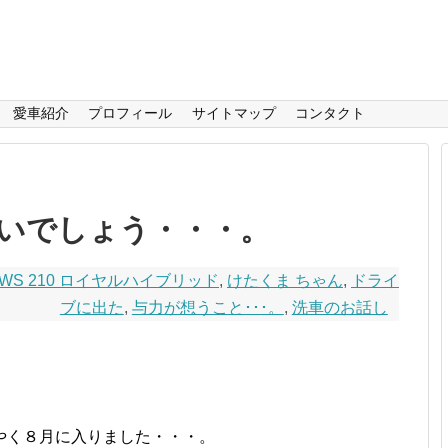
愛車紹介
プロフィール
サイトマップ
コンタクト
いでしょう・・・。
AWS 210 ロイヤルハイブリッド
,
けたくま ちゃん
,
ドライ
ブに出た
,
与力が想うこと･･･。
,
洗車のお話し
やく８月に入りました・・・。