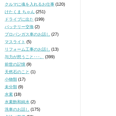
クルマに魂を入れるお仕事
(120)
けたくま ちゃん
(251)
ドライブに出た
(199)
バッテリー交換
(2)
プロパンガス車のお話し
(27)
マスライト
(5)
リフォーム工事のお話し
(13)
与力が想うこと･･･。
(399)
前世の記憶
(9)
天然石のこと
(1)
小物類
(17)
未分類
(9)
水素
(18)
水素飽和純水
(2)
洗車のお話し
(175)