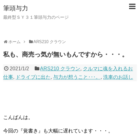
筆頭与力
最終型ＳＹ３１筆頭与力のページ
ホーム
ARS210 クラウン
私も、商売っ気が無いもんですから・・・。
2021/1/2
ARS210 クラウン
,
クルマに魂を入れるお
仕事
,
ドライブに出た
,
与力が想うこと･･･。
,
洗車のお話し
こんばんは。
今回の『覚書き』も大幅に遅れています・・・。