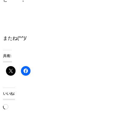
またね(^^)/
共有:
いいね:
読
み
込
み