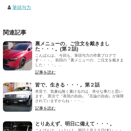
筆頭与力
関連記事
裏メニューの、ご注文を戴きまし
た・・・。(第２話)
こんばんは。 今回も、筆頭与力の作業ブログで
す・・・。 前回の『裏メニューの、ご注文を戴きま
した・・・。...
記事を読む
皆で、生きる・・・。第２話
本音で、気兼ね無く書けるのは、幸せな事だと思い
ます。 憲法で『表現の自由』『言論の自由』が保障
されていますからね・・・...
記事を読む
とりあえず、明日に備えて・・・。
こんばんは。 いよいよ、明日７月２５日(木)・・・