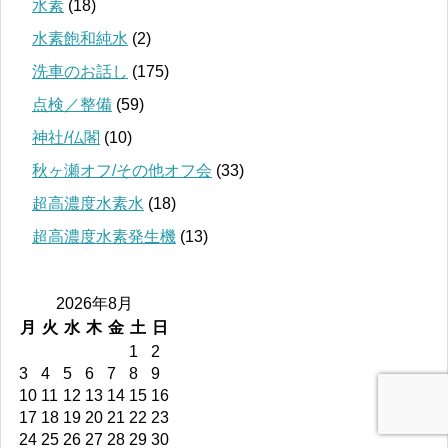
水素
(18)
水素飽和純水
(2)
洗車のお話し
(175)
点検／整備
(59)
神社/仏閣
(10)
秋ヶ瀬オフ/その他オフ会
(33)
超高濃度水素水
(18)
超高濃度水素発生機
(13)
2026年8月
月
火
水
木
金
土
日
1
2
3
4
5
6
7
8
9
10
11
12
13
14
15
16
17
18
19
20
21
22
23
24
25
26
27
28
29
30