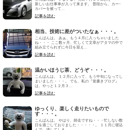
新しいお仕事車が入って来ます。 普段から、カー･
カバーを被って...
記事を読む
相当、技術に差がついたなぁ・・・。
こんばんは。 あぁ、もう４月に入っちゃいました
ね・・・ ここ数ヶ月、忙しくて文章がアタマの中で
組み立てられずに今日を迎え...
記事を読む
温かいほうじ茶、どうぞ・・・。
こんばんは。 １２月に入って、もう中旬になってし
まいました・・・。 でも、私の『覚書きブログ』
は、やっと１２月３...
記事を読む
ゆっくり、楽しく走りたいもので
す・・・。
こんばんは。 やはり、師走ですね・・・忙しない数
日を過ごしておりました・・・・・。 １１月に寝込
んで、潰してしま...