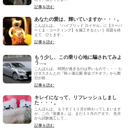
記事を読む
あなたの愛は、輝いていますか・・・。
こんばんは。 『ハイブリッド ロイヤル』に【スーパ
ーくま・コーティング】を施工するという 宿題を終
えて、ひとまず...
記事を読む
もう少し、この乗り心地に騙されてみよ
う…。
こんばんは。 時間が過ぎるのは早いもので・・・ た
けダスさんとの『秋ヶ瀬公園 密会プチオフ』から数
日が経...
記事を読む
キレイになって、リフレッシュしまし
た・・・。
こんばんは。 もうすぐ１１月が終わってしまいます
が、この『覚書き』は、まだ１１月のアタマ。 先月
から試験施工して...
記事を読む