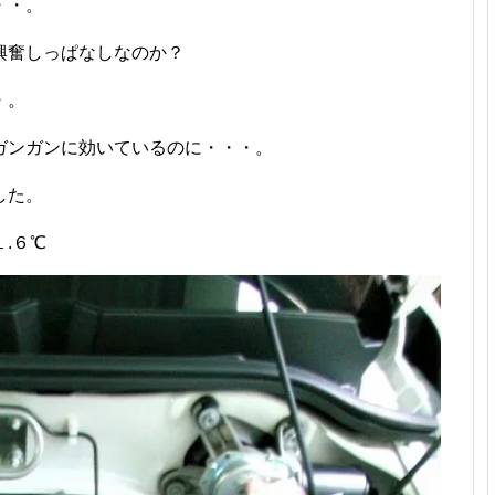
・・。
興奮しっぱなしなのか？
・。
ガンガンに効いているのに・・・。
した。
.６℃