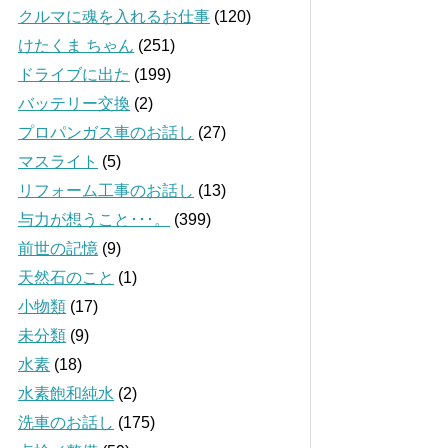
クルマに魂を入れるお仕事
(120)
けたくま ちゃん
(251)
ドライブに出た
(199)
バッテリー交換
(2)
プロパンガス車のお話し
(27)
マスライト
(5)
リフォーム工事のお話し
(13)
与力が想うこと･･･。
(399)
前世の記憶
(9)
天然石のこと
(1)
小物類
(17)
未分類
(9)
水素
(18)
水素飽和純水
(2)
洗車のお話し
(175)