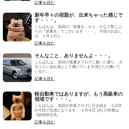
記事を読む
新年早々の宿題が、出来ちゃった感じで
す・・・。
こんばんは。 前回の『覚書き』から、かなり暫くぶ
りの『覚書き』でございます・・・。 今回のお話し
は、１月３日 (...
記事を読む
そんなこと、ありませんよ・・・。
こんばんは。 前回の覚書きブログに書いた通り、 久
方ぶりに会社員として働いています(笑) ただ働いて
いるだ...
記事を読む
軽自動車ではありますが、もう高級車の
領域です・・・。
こんばんは。 前回の作業ブログに引き続き、２日目
の今回で完成となります。 ４月６日 (火) の作業は
【鉄粉除去洗...
記事を読む