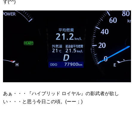
す(^^)
あぁ・・・『ハイブリッド ロイヤル』の影武者が欲し
い・・・と思う今日この頃。(ーー；)