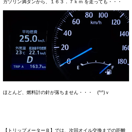
ガソリン満タンから、１６３．７ｋｍ を走っても・・・
ほとんど、燃料計の針が落ちません・・・ (^^)ｖ
【トリップメーターＢ】では、次回オイル交換までの距離