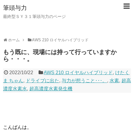
筆頭与力
最終型ＳＹ３１筆頭与力のページ
ホーム
AWS 210 ロイヤルハイブリッド
もう既に、現場には持って行っていますか
ら・・・。
2022/10/22
AWS 210 ロイヤルハイブリッド
,
けたく
ま ちゃん
,
ドライブに出た
,
与力が想うこと･･･。
,
水素
,
超高
濃度水素水
,
超高濃度水素発生機
こんばんは。