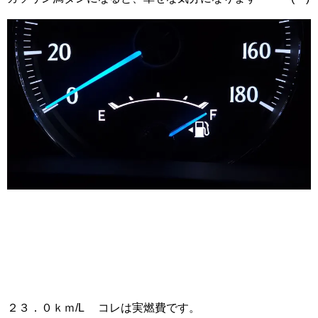
２３．０ｋｍ/L コレは実燃費です。