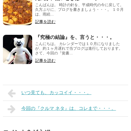
こんばんは。 時計の針を、平成時代の今に戻して。
久方ぶりに、ブログを書きましょう・・・。 １０月
は、雨続...
記事を読む
『究極の結論』を、言うと・・・。
こんにちは。 カレンダーでは１０月になりました
が、約１ヶ月遅れで当ブログは進行しております。
さて、今回の『覚書...
記事を読む
いつ見ても、カッコイイ・・・。
今回の『クルマ ネタ』は、コレまで・・・。