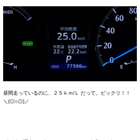
昼間走っているのに、２５ｋｍ/Ｌ だって。ビックリ！！
＼(◎○◎)／