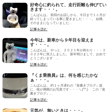
好奇心に釣られて、走行距離も伸びてい
きます・・・。
こんばんは。 前回のお話しから、今日まで１ヶ月が
経ってしまっている事に驚きました・・・。 結構、
そのままになっていました...
記事を読む
今年は、新車から９年目を迎えま
す・・・。
こんばんは。 やっと、２０２１年が終わり・・・２
０２２年に突入しました。 新年明けまして、おめで
とうございます ...
記事を読む
『くま乗務員』は、何を感じたかな
ぁ・・・。
こんばんは。 約１ヶ月遅れの『覚書きブログ』故
に、桜が満開のお写真です・・・＼(^^;)ゞ この『覚
書きブログ』...
記事を読む
元気が、無いときは・・・。