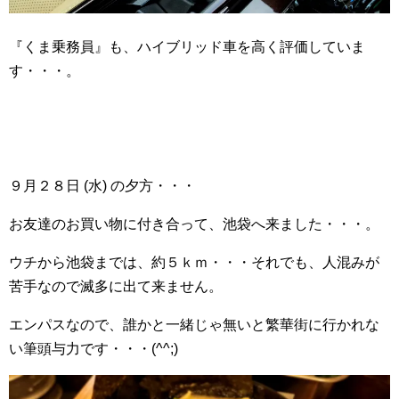
『くま乗務員』も、ハイブリッド車を高く評価していま
す・・・。
９月２８日 (水) の夕方・・・
お友達のお買い物に付き合って、池袋へ来ました・・・。
ウチから池袋までは、約５ｋｍ・・・それでも、人混みが
苦手なので滅多に出て来ません。
エンパスなので、誰かと一緒じゃ無いと繁華街に行かれな
い筆頭与力です・・・(^^;)ゞ