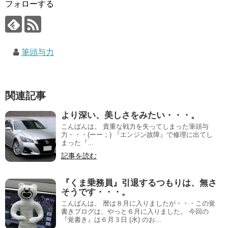
フォローする
筆頭与力
関連記事
より深い、美しさをみたい・・・。
こんばんは。 貴重な戦力を失ってしまった筆頭与
力・・・(ーー；) 『エンジン故障』で修理に出てし
まった『...
記事を読む
『くま乗務員』引退するつもりは、無さ
そうです・・・。
こんばんは。 暦は８月に入りましたが・・・この覚
書きブログは、やっと６月に入りました。 今回の
『覚書き』は６月３日 (水) のお...