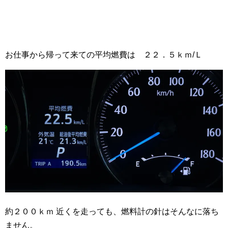
お仕事から帰って来ての平均燃費は ２２．５ｋｍ/Ｌ
約２００ｋｍ 近くを走っても、燃料計の針はそんなに落ち
ません。