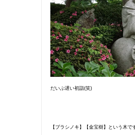
だいぶ遅い初詣(笑)
【ブラシノキ】【金宝樹】という木で