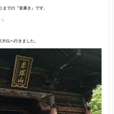
金) までの『覚書き』です。
・。
京大仏へ行きました。