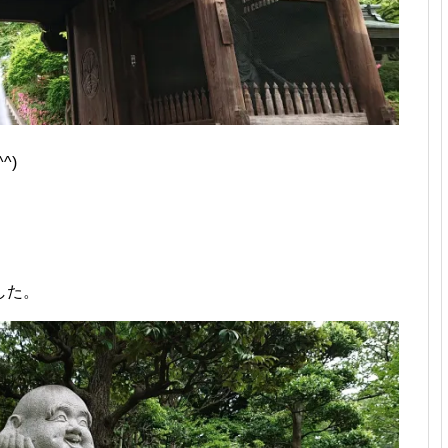
^)
した。