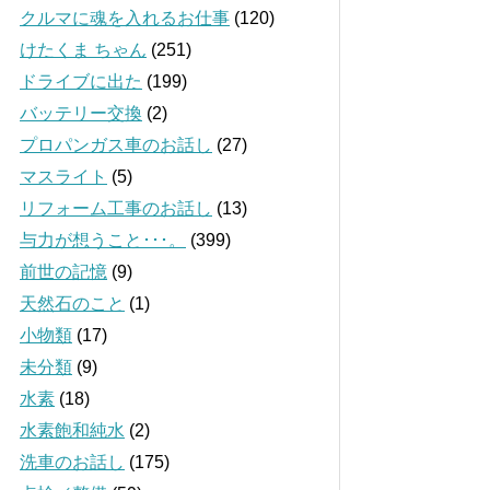
クルマに魂を入れるお仕事
(120)
けたくま ちゃん
(251)
ドライブに出た
(199)
バッテリー交換
(2)
プロパンガス車のお話し
(27)
マスライト
(5)
リフォーム工事のお話し
(13)
与力が想うこと･･･。
(399)
前世の記憶
(9)
天然石のこと
(1)
小物類
(17)
未分類
(9)
水素
(18)
水素飽和純水
(2)
洗車のお話し
(175)