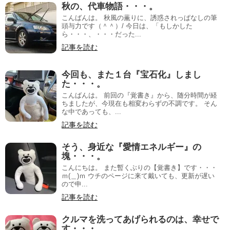
秋の、代車物語・・・。
こんばんは。 秋風の薫りに、誘惑されっぱなしの筆
頭与力です（＾＾）/ 今日は、「もしかした
ら・・・、・・・だった...
記事を読む
今回も、また１台『宝石化』しまし
た・・・。
こんばんは。 前回の『覚書き』から、随分時間が経
ちましたが、今現在も相変わらずの不調です。 そん
な中であっても、...
記事を読む
そう、身近な『愛情エネルギー』の
塊・・・。
こんにちは。 また暫くぶりの【覚書き】です・・・
ｍ(＿)ｍ ウチのページに来て戴いても、更新が遅い
ので申...
記事を読む
クルマを洗ってあげられるのは、幸せで
す・・・。