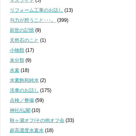
マスライト
(5)
リフォーム工事のお話し
(13)
与力が想うこと･･･。
(399)
前世の記憶
(9)
天然石のこと
(1)
小物類
(17)
未分類
(9)
水素
(18)
水素飽和純水
(2)
洗車のお話し
(175)
点検／整備
(59)
神社/仏閣
(10)
秋ヶ瀬オフ/その他オフ会
(33)
超高濃度水素水
(18)