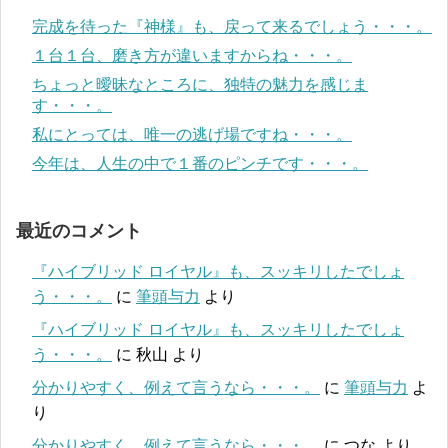
完成を待った『神様』も、戻って来るでしょう・・・。
１台１台、磨き方が違いますからね・・・。
ちょっと曖昧なところに、独特の魅力を感じま
す・・・。
私にとっては、唯一の逃げ場ですね・・・。
今年は、人生の中で１番のピンチです・・・。
最近のコメント
『ハイブリッド ロイヤル』も、スッキリしたでしょ
う・・・。
に
筆頭与力
より
『ハイブリッド ロイヤル』も、スッキリしたでしょ
う・・・。
に
秋山
より
分かりやすく、例えて言うなら・・・。
に
筆頭与力
よ
り
分かりやすく、例えて言うなら・・・。
に
つな
より