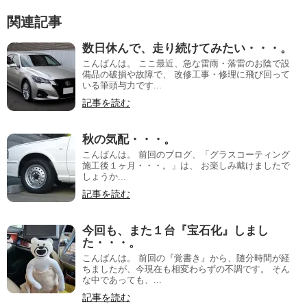
関連記事
数日休んで、走り続けてみたい・・・。
こんばんは。 ここ最近、急な雷雨・落雷のお陰で設
備品の破損や故障で、 改修工事・修理に飛び回って
いる筆頭与力です...
記事を読む
秋の気配・・・。
こんばんは。 前回のブログ、「グラスコーティング
施工後１ヶ月・・・。」は、 お楽しみ戴けましたで
しょうか...
記事を読む
今回も、また１台『宝石化』しまし
た・・・。
こんばんは。 前回の『覚書き』から、随分時間が経
ちましたが、今現在も相変わらずの不調です。 そん
な中であっても、...
記事を読む