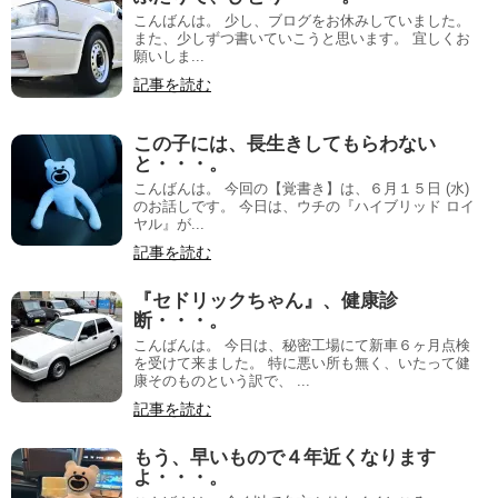
こんばんは。 少し、ブログをお休みしていました。
また、少しずつ書いていこうと思います。 宜しくお
願いしま...
記事を読む
この子には、長生きしてもらわない
と・・・。
こんばんは。 今回の【覚書き】は、６月１５日 (水)
のお話しです。 今日は、ウチの『ハイブリッド ロイ
ヤル』が...
記事を読む
『セドリックちゃん』、健康診
断・・・。
こんばんは。 今日は、秘密工場にて新車６ヶ月点検
を受けて来ました。 特に悪い所も無く、いたって健
康そのものという訳で、 ...
記事を読む
もう、早いもので４年近くなります
よ・・・。