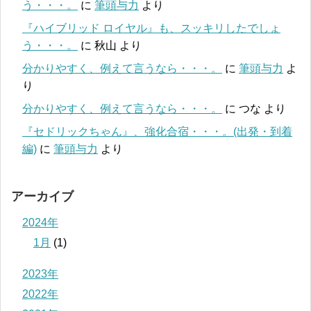
う・・・。
に
筆頭与力
より
『ハイブリッド ロイヤル』も、スッキリしたでしょ
う・・・。
に
秋山
より
分かりやすく、例えて言うなら・・・。
に
筆頭与力
よ
り
分かりやすく、例えて言うなら・・・。
に
つな
より
『セドリックちゃん』、強化合宿・・・。(出発・到着
編)
に
筆頭与力
より
アーカイブ
2024年
1月
(1)
2023年
2022年