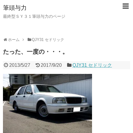
筆頭与力
最終型ＳＹ３１筆頭与力のページ
ホーム
QJY31 セドリック
たった、一度の・・・。
2013/5/27
2017/9/20
QJY31 セドリック