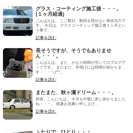
グラス・コーティング施工後・・・。
(１ヶ月経過)
こんばんは。 ここ数日、動揺を隠せない筆頭与力で
す。 今日は、グラスコーティング施工後１ヶ月とい
う事で、...
記事を読む
長そうですが、そうでもありませ
ん・・・。
こんばんは。 また、かなり時間が空いてのブログア
ップです。 まだまだ、年明けには時間が掛かりま
す・・・＼(^^;...
記事を読む
またまた、秋ヶ瀬ドリーム・・・。
皆様、こんにちは。 ８月も中盤に差し掛かりました
ね・・・。 残暑お見舞い申し上げ...
記事を読む
ふたりで、ひとり・・・。