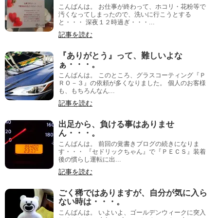
こんばんは。 お仕事が終わって、ホコリ・花粉等で
汚くなってしまったので、洗いに行こうとする
と・・・ 深夜１２時過ぎ・・・...
記事を読む
『ありがとう』って、難しいよな
ぁ・・・。
こんばんは。 このところ、グラスコーティング『Ｐ
ＲＯ－３』の依頼が多くなりました。 個人のお客様
も、もちろんなん...
記事を読む
出足から、負ける事はありませ
ん・・・。
こんばんは。 前回の覚書きブログの続きになりま
す・・・ 『セドリックちゃん』で『ＰＥＣＳ』装着
後の慣らし運転に出...
記事を読む
ごく稀ではありますが、自分が気に入ら
ない時は・・・。
こんばんは。 いよいよ、ゴールデンウィークに突入