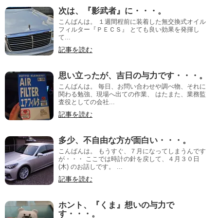
次は、『影武者』に・・・。
こんばんは。 １週間程前に装着した無交換式オイル
フィルター『ＰＥＣＳ』 とても良い効果を発揮し
て...
記事を読む
思い立ったが、吉日の与力です・・・。
こんばんは。 毎日、お問い合わせや調べ物、それに
関わる勉強、現場へ出ての作業、 はたまた、業務監
査役としての会社...
記事を読む
多少、不自由な方が面白い・・・。
こんばんは。 もうすぐ、７月になってしまうんです
が・・・ ここでは時計の針を戻して、４月３０日
(木) のお話しです。 ...
記事を読む
ホント、『くま』想いの与力で
す・・・。