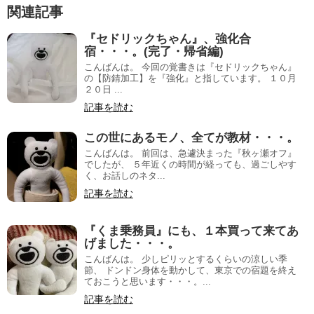
関連記事
『セドリックちゃん』、強化合
宿・・・。(完了・帰省編)
こんばんは。 今回の覚書きは『セドリックちゃん』
の【防錆加工】を『強化』と指しています。 １０月
２０日 ...
記事を読む
この世にあるモノ、全てが教材・・・。
こんばんは。 前回は、急遽決まった『秋ヶ瀬オフ』
でしたが、 ５年近くの時間が経っても、過ごしやす
く、お話しのネタ...
記事を読む
『くま乗務員』にも、１本買って来てあ
げました・・・。
こんばんは。 少しピリッとするくらいの涼しい季
節、 ドンドン身体を動かして、東京での宿題を終え
ておこうと思います・・・。...
記事を読む