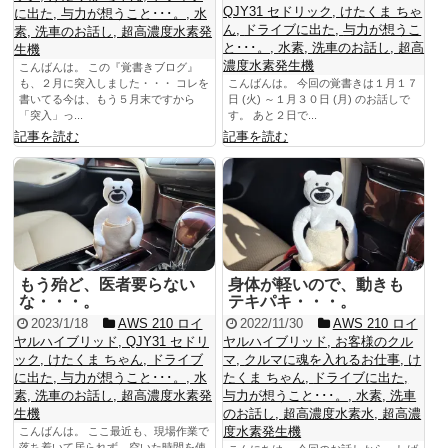
QJY31 セドリック
,
けたくま ちゃ
に出た
,
与力が想うこと･･･。
,
水
ん
,
ドライブに出た
,
与力が想うこ
素
,
洗車のお話し
,
超高濃度水素発
と･･･。
,
水素
,
洗車のお話し
,
超高
生機
濃度水素発生機
こんばんは。 この『覚書きブログ』
も、２月に突入しました・・・ コレを
こんばんは。 今回の覚書きは１月１７
書いてる今は、もう５月末ですから
日 (火) ～１月３０日 (月) のお話しで
「突入」っ...
す。 あと２日で...
記事を読む
記事を読む
もう殆ど、医者要らない
身体が軽いので、動きも
な・・・。
テキパキ・・・。
2023/1/18
AWS 210 ロイ
2022/11/30
AWS 210 ロイ
ヤルハイブリッド
,
QJY31 セドリ
ヤルハイブリッド
,
お客様のクル
ック
,
けたくま ちゃん
,
ドライブ
マ
,
クルマに魂を入れるお仕事
,
け
に出た
,
与力が想うこと･･･。
,
水
たくま ちゃん
,
ドライブに出た
,
素
,
洗車のお話し
,
超高濃度水素発
与力が想うこと･･･。
,
水素
,
洗車
生機
のお話し
,
超高濃度水素水
,
超高濃
度水素発生機
こんばんは。 ここ最近も、現場作業で
落ち着いて居られず、空いた時間を使