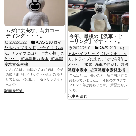
ムダに丈夫な、与力コー
ティング・・・。
今年、最後の【洗車・ヒ
ーリング】です・・・。
2022/3/22
AWS 210 ロイ
ヤルハイブリッド
,
けたくま ちゃ
2022/2/16
AWS 210 ロイ
ん
,
ドライブに出た
,
与力が想うこ
ヤルハイブリッド
,
けたくま ちゃ
と･･･。
,
超高濃度水素水
,
超高濃
ん
,
ドライブに出た
,
与力が想うこ
度水素発生機
と･･･。
,
水素
,
洗車のお話し
,
超高
こんばんは。 前回のブログでは、ウチ
濃度水素水
,
超高濃度水素発生機
の姫さま『セドリックちゃん』のお話
こんばんは。 長いこと、新年明けずに
しでした。 今回は、『セドリックちゃ
終わっていましたが、今回のブログで
ん』の...
２０２１年が終わります。 新暦におい
ても、...
記事を読む
記事を読む