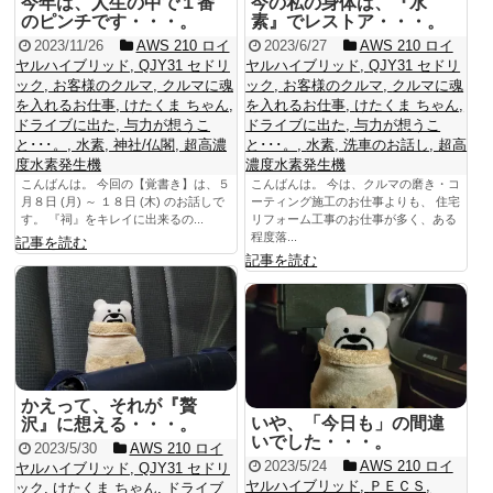
今年は、人生の中で１番
今の私の身体は、『水
のピンチです・・・。
素』でレストア・・・。
2023/11/26
AWS 210 ロイ
2023/6/27
AWS 210 ロイ
ヤルハイブリッド
,
QJY31 セドリ
ヤルハイブリッド
,
QJY31 セドリ
ック
,
お客様のクルマ
,
クルマに魂
ック
,
お客様のクルマ
,
クルマに魂
を入れるお仕事
,
けたくま ちゃん
,
を入れるお仕事
,
けたくま ちゃん
,
ドライブに出た
,
与力が想うこ
ドライブに出た
,
与力が想うこ
と･･･。
,
水素
,
神社/仏閣
,
超高濃
と･･･。
,
水素
,
洗車のお話し
,
超高
度水素発生機
濃度水素発生機
こんばんは。 今回の【覚書き】は、５
こんばんは。 今は、クルマの磨き・コ
月８日 (月) ～ １８日 (木) のお話しで
ーティング施工のお仕事よりも、 住宅
す。 『祠』をキレイに出来るの...
リフォーム工事のお仕事が多く、ある
程度落...
記事を読む
記事を読む
かえって、それが『贅
いや、「今日も」の間違
沢』に想える・・・。
いでした・・・。
2023/5/30
AWS 210 ロイ
2023/5/24
AWS 210 ロイ
ヤルハイブリッド
,
QJY31 セドリ
ヤルハイブリッド
,
ＰＥＣＳ
,
ック
,
けたくま ちゃん
,
ドライブ