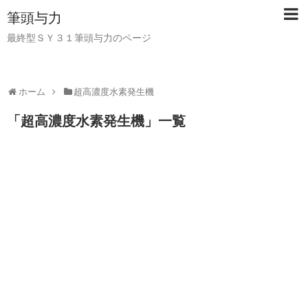
筆頭与力
最終型ＳＹ３１筆頭与力のページ
ホーム
超高濃度水素発生機
「
超高濃度水素発生機
」
一覧