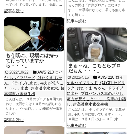
こんにちは。 今回のお話しから、しば
って少しずつ書いています。 先日、...
らくの間は『作業ブログ』になりま
す。 この季節になると、暑くも無く寒
記事を読む
くも無く...
記事を読む
もう既に、現場には持っ
て行っていますか
ら・・・。
まぁ～ね、こちとらプロ
だもん・・・。
2022/10/22
AWS 210 ロイ
2022/4/15
AWS 210 ロイ
ヤルハイブリッド
,
けたくま ちゃ
ヤルハイブリッド
,
QJY31 セドリ
ん
,
ドライブに出た
,
与力が想うこ
ック
,
けたくま ちゃん
,
ドライブ
と･･･。
,
水素
,
超高濃度水素水
,
超
に出た
,
プロパンガス車のお話し
,
高濃度水素発生機
与力が想うこと･･･。
,
洗車のお話
こんばんは。 ９月のブログも今回で終
わり、次回からは１０月のお話しにな
し
,
超高濃度水素発生機
ります。 やっぱり、この季節が一番過
こんばんは。 少しずつですが、文章が
ごしや...
思い付いた時に書いています・・・。
今回は、３月１日 (火) ～ ９日 (水...
記事を読む
記事を読む