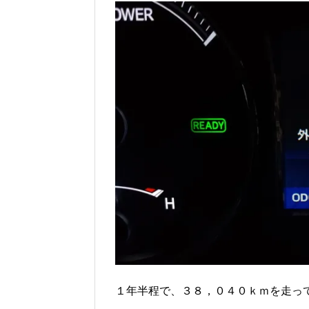
１年半程で、３８，０４０ｋｍを走っ