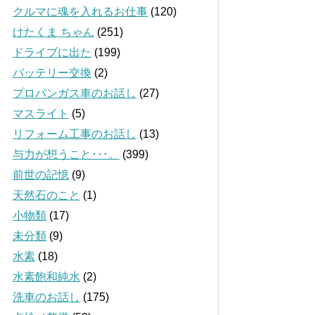
クルマに魂を入れるお仕事
(120)
けたくま ちゃん
(251)
ドライブに出た
(199)
バッテリー交換
(2)
プロパンガス車のお話し
(27)
マスライト
(5)
リフォーム工事のお話し
(13)
与力が想うこと･･･。
(399)
前世の記憶
(9)
天然石のこと
(1)
小物類
(17)
未分類
(9)
水素
(18)
水素飽和純水
(2)
洗車のお話し
(175)