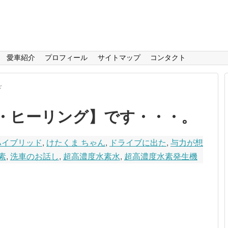
愛車紹介
プロフィール
サイトマップ
コンタクト
ド
・ヒーリング】です・・・。
ルハイブリッド
,
けたくま ちゃん
,
ドライブに出た
,
与力が想
素
,
洗車のお話し
,
超高濃度水素水
,
超高濃度水素発生機