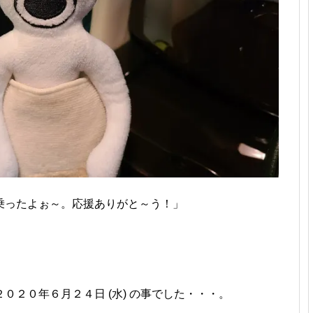
乗ったよぉ～。応援ありがと～う！」
０２０年６月２４日 (水) の事でした・・・。