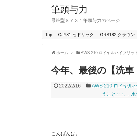
筆頭与力
最終型ＳＹ３１筆頭与力のページ
Top
QJY31 セドリック
GRS182 クラウン
ホーム
AWS 210 ロイヤルハイブリッ
今年、最後の【洗車
2022/2/16
AWS 210 ロイヤ
うこと･･･。
,
水
こんばんは。