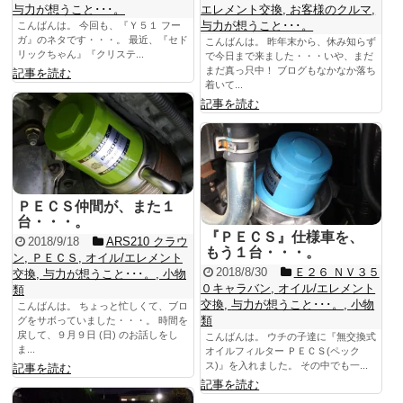
与力が想うこと･･･。
エレメント交換
,
お客様のクルマ
,
与力が想うこと･･･。
こんばんは。 今回も、『Ｙ５１ フー
ガ』のネタです・・・。 最近、『セド
こんばんは。 昨年末から、休み知らず
リックちゃん』『クリステ...
で今日まで来ました・・・いや、まだ
まだ真っ只中！ ブログもなかなか落ち
記事を読む
着いて...
記事を読む
ＰＥＣＳ仲間が、また１
台・・・。
『ＰＥＣＳ』仕様車を、
2018/9/18
ARS210 クラウ
もう１台・・・。
ン
,
ＰＥＣＳ
,
オイル/エレメント
2018/8/30
Ｅ２６ ＮＶ３５
交換
,
与力が想うこと･･･。
,
小物
０キャラバン
,
オイル/エレメント
類
交換
,
与力が想うこと･･･。
,
小物
こんばんは。 ちょっと忙しくて、ブロ
類
グをサボっていました・・・。 時間を
戻して、９月９日 (日) のお話しをし
こんばんは。 ウチの子達に『無交換式
ま...
オイルフィルター ＰＥＣＳ(ペック
ス)』を入れました。 その中でも一...
記事を読む
記事を読む