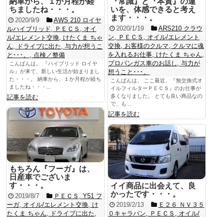
納車から、１か月程が経
『常識』と『本質』の違
ちましたね・・・。
いを、体感できると考え
ます・・・。
2020/9/9
AWS 210 ロイヤ
2020/1/19
ARS210 クラウ
ルハイブリッド
,
ＰＥＣＳ
,
オイ
ン
,
ＰＥＣＳ
,
オイル/エレメント
ル/エレメント交換
,
けたくま ちゃ
交換
,
お客様のクルマ
,
クルマに魂
ん
,
ドライブに出た
,
与力が想うこ
を入れるお仕事
,
けたくま ちゃん
,
と･･･。
,
点検／整備
プロパンガス車のお話し
,
与力が
こんばんは。 『ハイブリッド ロイヤ
ル』が来て、新しい生活が始まりまし
想うこと･･･。
た・・・。 納車から、１か月程が経ち
こんばんは。 ここ最近、『無交換式オ
ましたね・・・...
イルフィルターＰＥＣＳ』のお仕事が
多くなりました。 とても良い商品なの
記事を読む
で、も...
記事を読む
もちろん『フーガ』は、
日産車でございま
す・・・。
イイ商品に出会えて、良
かったです・・・。
2019/8/7
ＰＥＣＳ
,
Y51 フ
ーガ
,
オイル/エレメント交換
,
け
2019/2/13
Ｅ２６ ＮＶ３５
たくま ちゃん
,
ドライブに出た
,
０キャラバン
,
ＰＥＣＳ
,
オイル/