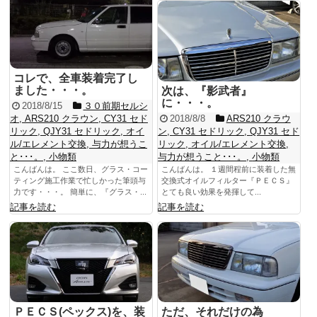
コレで、全車装着完了し
ました・・・。
次は、『影武者』
に・・・。
2018/8/15
３０前期セルシ
オ
,
ARS210 クラウン
,
CY31 セド
2018/8/8
ARS210 クラウ
リック
,
QJY31 セドリック
,
オイ
ン
,
CY31 セドリック
,
QJY31 セド
ル/エレメント交換
,
与力が想うこ
リック
,
オイル/エレメント交換
,
と･･･。
,
小物類
与力が想うこと･･･。
,
小物類
こんばんは。 ここ数日、グラス・コー
こんばんは。 １週間程前に装着した無
ティング施工作業で忙しかった筆頭与
交換式オイルフィルター『ＰＥＣＳ』
力です・・・。 簡単に、『グラス・...
とても良い効果を発揮して...
記事を読む
記事を読む
ＰＥＣＳ(ペックス)を、装
ただ、それだけの為