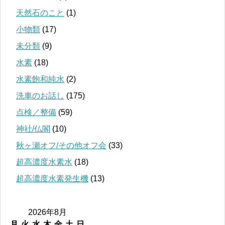
天然石のこと
(1)
小物類
(17)
未分類
(9)
水素
(18)
水素飽和純水
(2)
洗車のお話し
(175)
点検／整備
(59)
神社/仏閣
(10)
秋ヶ瀬オフ/その他オフ会
(33)
超高濃度水素水
(18)
超高濃度水素発生機
(13)
2026年8月
月
火
水
木
金
土
日