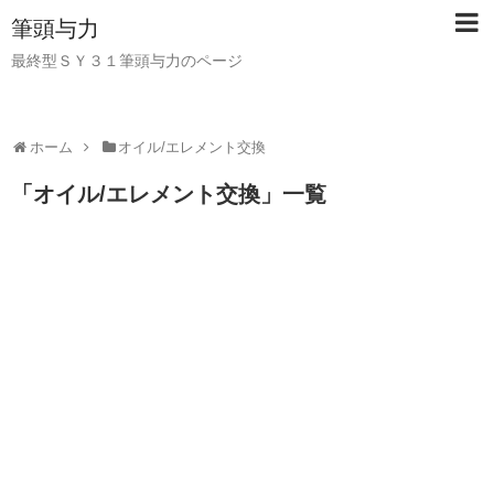
筆頭与力
最終型ＳＹ３１筆頭与力のページ
ホーム
オイル/エレメント交換
「
オイル/エレメント交換
」
一覧