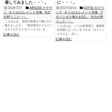
着してみました・・・。
に・・・。
2018/7/27
ARS210 クラウ
2017/10/14
QJY31 セドリ
ン
,
オイル/エレメント交換
,
与力
ック
,
オイル/エレメント交換
,
プ
が想うこと･･･。
ロパンガス車のお話し
,
与力が想
うこと･･･。
こんばんは。 前回の覚書きで書かせて
戴きましたが、 『無交換式オイルフィ
こんばんは。 いつも駐車場で、動態保
ルターのＰＥＣＳ(ペックス)』を...
存状態になっている ウチの『セドリッ
クちゃん』 全く...
記事を読む
記事を読む