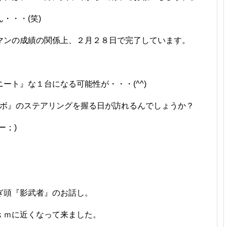
・・・(笑)
マンの成績の関係上、２月２８日で完了しています。
ート』な１台になる可能性が・・・(^^)
ーボ』のステアリングを握る日が訪れるんでしょうか？
ー；)ゞ
ぎ頭『影武者』のお話し。
ｋｍに近くなって来ました。