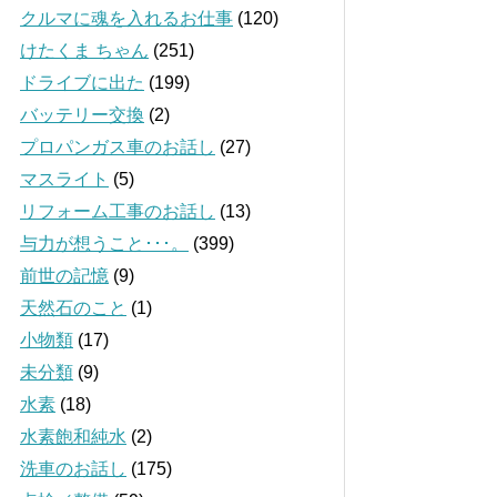
クルマに魂を入れるお仕事
(120)
けたくま ちゃん
(251)
ドライブに出た
(199)
バッテリー交換
(2)
プロパンガス車のお話し
(27)
マスライト
(5)
リフォーム工事のお話し
(13)
与力が想うこと･･･。
(399)
前世の記憶
(9)
天然石のこと
(1)
小物類
(17)
未分類
(9)
水素
(18)
水素飽和純水
(2)
洗車のお話し
(175)